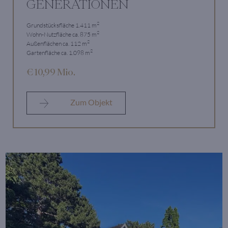
GENERATIONEN
2
Grundstücksfläche 1.411 m
2
Wohn-Nutzfläche ca. 875 m
2
Außenflächen ca. 112 m
2
Gartenfläche ca. 1.098 m
€ 10,99 Mio.
Zum Objekt