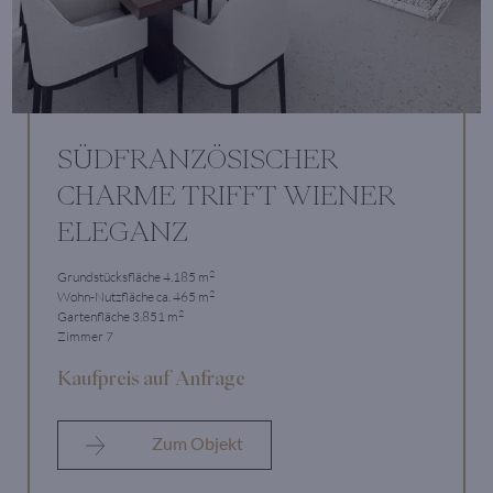
SÜDFRANZÖSISCHER
CHARME TRIFFT WIENER
ELEGANZ
2
Grundstücksfläche 4.185 m
2
Wohn-Nutzfläche ca. 465 m
2
Gartenfläche 3.851 m
Zimmer 7
Kaufpreis auf Anfrage
Zum Objekt