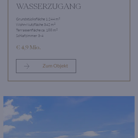
WASSERZUGANG
2
Grundstücksfläche 1.244 m
2
Wohn-Nutzfläche 342 m
2
Terrassenfläche ca. 188 m
Schlafzimmer 3-4
€ 4,9 Mio.
Zum Objekt