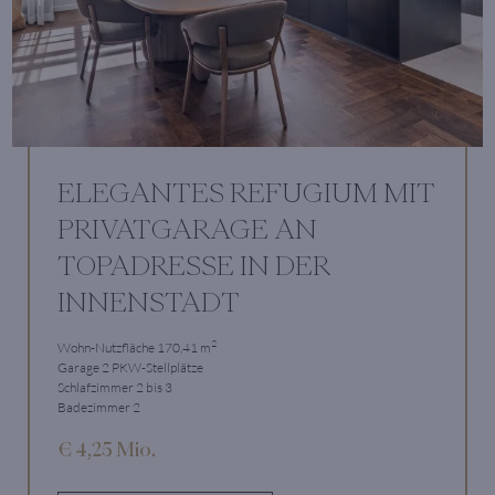
ELEGANTES REFUGIUM MIT
PRIVATGARAGE AN
TOPADRESSE IN DER
INNENSTADT
2
Wohn-Nutzfläche 170,41 m
Garage 2 PKW-Stellplätze
Schlafzimmer 2 bis 3
Badezimmer 2
€ 4,25 Mio.