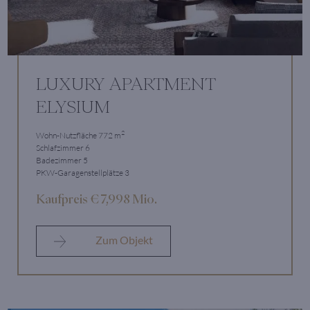
LUXURY APARTMENT
ELYSIUM
2
Wohn-Nutzfläche 772 m
Schlafzimmer 6
Badezimmer 5
PKW-Garagenstellplätze 3
Kaufpreis € 7,998 Mio.
Zum Objekt