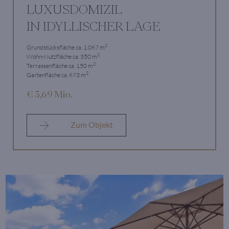
LUXUSDOMIZIL
IN IDYLLISCHER LAGE
2
Grundstücksfläche ca. 1.067 m
2
Wohn-Nutzfläche ca. 350 m
2
Terrassenfläche ca. 150 m
2
Gartenfläche ca. 673 m
€ 5,69 Mio.
Zum Objekt