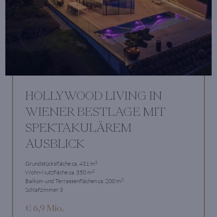
HOLLYWOOD LIVING IN
WIENER BESTLAGE MIT
SPEKTAKULÄREM
AUSBLICK
2
Grundstücksfläche ca. 431 m
2
Wohn-Nutzfläche ca. 350 m
2
Balkon- und Terrassenflächen ca. 200 m
Schlafzimmer 3
€ 6,9 Mio.