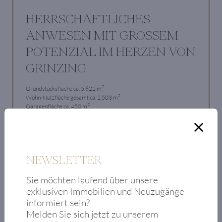
HERRSCHAFTLICHES
ANWESEN MIT GROSSEM
POTENZIAL IM HERZEN VON
GRINZING
2
Grundstücksfläche ca. 5.622 m
2
Wohn-Nutzfläche gesamt ca. 2.503 m
2
Garagenfläche ca. 450 m
Fantastische Ausbau- und Nutzungsmöglichkeiten
€ 14 Mio.
NEWSLETTER
Zum Objekt
Sie möchten laufend über unsere
exklusiven Immobilien und Neuzugänge
informiert sein?
Melden Sie sich jetzt zu unserem