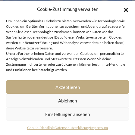
Cookie-Zustimmung verwalten
Um Ihnen ein optimales Erlebnis zu bieten, verwenden wir Technologien wie
Cookies, um Geräteinformationen zu speichern und/oder darauf zuzugreifen.
Wenn Sie diesen Technologien zustimmen, können wir Daten wie das
Surfverhalten oder eindeutige IDs auf dieser Website verarbeiten. Cookies
werden zur Benutzerführung und Webanalyse verwendet und helfen dabei,
diese Webseite zu verbessern.
Unsere Partner erheben Daten und verwenden Cookies, um personalisierte
Anzeigen einzublenden und Messwerte zu erfassen.Wenn Sie deine
Zustimmung nicht erteilen oder zurückziehen, können bestimmte Merkmale
und Funktionen beeinträchtigt werden.
Akzeptieren
THE ONE –
Ablehnen
WO DESIGN AUF AUSSICHT
Einstellungen ansehen
TRIFFT
2
Grundstücksfläche 1.058 m
Cookie-Richtlinie
Datenschutzerklärung
Impressum
2
Wohn-Nutzfläche ca. 400 m