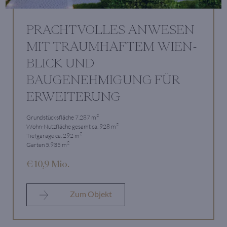
PRACHTVOLLES ANWESEN
MIT TRAUMHAFTEM WIEN-
BLICK UND
BAUGENEHMIGUNG FÜR
ERWEITERUNG
2
Grundstücksfläche 7.287 m
2
Wohn-Nutzfläche gesamt ca. 928 m
2
Tiefgarage ca. 292 m
2
Garten 5.935 m
€ 10,9 Mio.
Zum Objekt