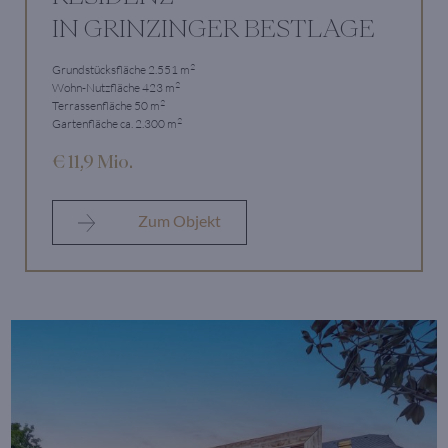
IN GRINZINGER BESTLAGE
2
Grundstücksfläche 2.551 m
2
Wohn-Nutzfläche 423 m
2
Terrassenfläche 50 m
2
Gartenfläche ca. 2.300 m
€ 11,9 Mio.
Zum Objekt