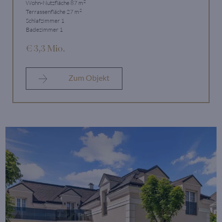
2
Wohn-Nutzfläche 87 m
2
Terrassenfläche 27 m
Schlafzimmer 1
Badezimmer 1
€ 3,3 Mio.
Zum Objekt