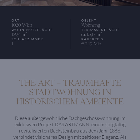
ORT
OBJEKT
1020 Wien
Wohnung
WOHN-NUTZFLÄCHE
TERRASSENFLÄCHE
2
2
129,4 m
ca. 15,17 m
SCHLAFZIMMER
KAUFPREIS
1
€ 2,19 Mio.
THE ART – TRAUMHAFTE
STADTWOHNUNG IN
HISTORISCHEM AMBIENTE
Diese außergewöhnliche Dachgeschosswohnung im
exklusiven Projekt DAS ARTMANN, einem sorgfältig
revitalisierten Backsteinbau aus dem Jahr 1866,
verbindet visionäres Design mit zeitloser Eleganz. Als