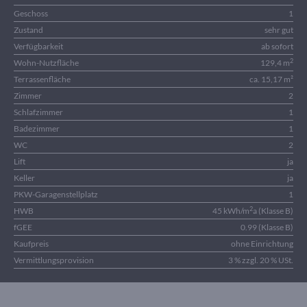
Geschoss
1
Zustand
sehr gut
Verfügbarkeit
ab sofort
2
Wohn-Nutzfläche
129,4 m
Terrassenfläche
ca. 15,17 m²
Zimmer
2
Schlafzimmer
1
Badezimmer
1
WC
2
Lift
ja
Keller
ja
PKW-Garagenstellplatz
1
2
HWB
45 kWh/m
a (Klasse B)
fGEE
0.99 (Klasse B)
Kaufpreis
ohne Einrichtung
Vermittlungsprovision
3 % zzgl. 20 % USt.