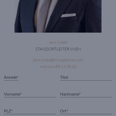
Jens Svete
STANDORTLEITER WIEN
jens.svete@livingdeluxe.com
+43 664 88 23 38 30