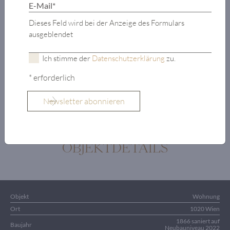
Hauswirtschaftsraum
Ankleidezimmer
Dieses Feld wird bei der Anzeige des Formulars
ausgeblendet
Schlafzimmer
mit eigenem
Ich stimme der
Datenschutzerklärung
zu.
Badezimmer und
WC
* erforderlich
Terrasse
OBJEKTDETAILS
Objekt
Wohnung
Ort
1020 Wien
1866 saniert auf
Baujahr
Neubauniveau 2022