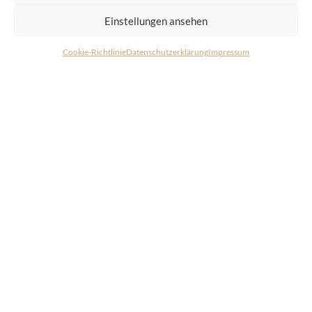
Einstellungen ansehen
Cookie-Richtlinie
Datenschutzerklärung
Impressum
KONTAKT
LIVING DELUXE
Real Estate GmbH
Seecorso 3 | 9220 Velden am Wörthersee
+43 4274 38244
info@livingdeluxe.com
LIVING DELUXE Deutschland
Real Estate GmbH
Schäfflerstraße 3 | 80333 München