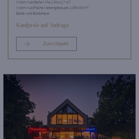
2
Wohn-Nutzfäche Villa 1.864,27 m
2
Wohn-Nutzfläche Nebengebäude 1.056,83 m
Bade- und Bootshaus
Kaufpreis auf Anfrage
Zum Objekt