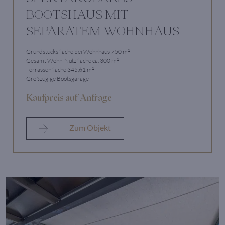
BOOTSHAUS MIT
SEPARATEM WOHNHAUS
2
Grundstücksfläche bei Wohnhaus 750 m
2
Gesamt Wohn-Nutzfläche ca. 300 m
2
Terrassenfläche 345,61 m
Großzügige Bootsgarage
Kaufpreis auf Anfrage
Zum Objekt