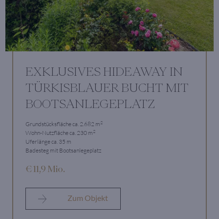
EXKLUSIVES HIDEAWAY IN
TÜRKISBLAUER BUCHT MIT
BOOTSANLEGEPLATZ
2
Grundstücksfläche ca. 2.682 m
2
Wohn-Nutzfläche ca. 230 m
Uferlänge ca. 35 m
Badesteg mit Bootsanlegeplatz
€ 11,9 Mio.
Zum Objekt