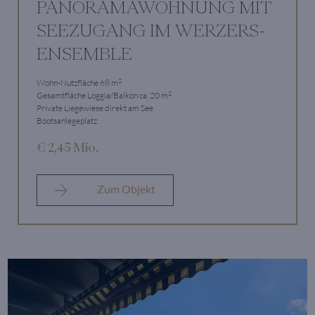
PANORAMAWOHNUNG MIT
SEEZUGANG IM WERZERS-
ENSEMBLE
2
Wohn-Nutzfläche 68 m
2
Gesamtfläche Loggia/Balkon ca. 20 m
Private Liegewiese direkt am See
Bootsanlegeplatz
€ 2,45 Mio.
Zum Objekt