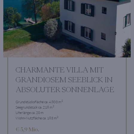
CHARMANTE VILLA MIT
GRANDIOSEM SEEBLICK IN
ABSOLUTER SONNENLAGE
2
Grundstücksfläche ca. 4.803 m
2
Seegrundstück ca. 218 m
Uferlänge ca. 20 m
2
Wohn-Nutzfläche ca. 183 m
€ 5,9 Mio.