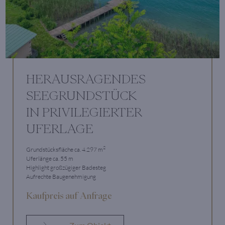
HERAUSRAGENDES
SEEGRUNDSTÜCK
IN PRIVILEGIERTER
UFERLAGE
2
Grundstücksfläche ca. 4.297 m
Uferlänge ca. 55 m
Highlight großzügiger Badesteg
Aufrechte Baugenehmigung
Kaufpreis auf Anfrage