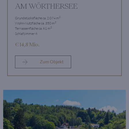
AM WÖRTHERSEE
2
Grundstücksfläche ca. 2.074 m
2
Wohn-Nutzfläche ca. 350 m
2
Terrassenfläche ca. 61 m
Schlafzimmer 6
€ 14,8 Mio.
Zum Objekt