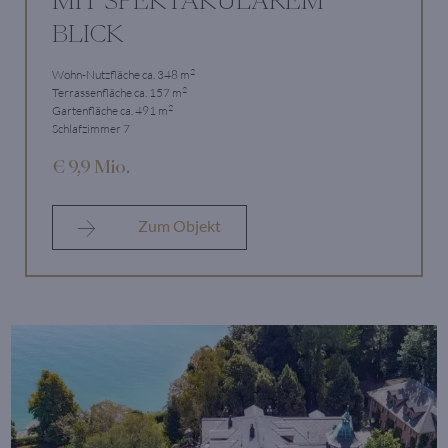
MIT SPEKTAKULÄREM
BLICK
2
Wohn-Nutzfläche ca. 348 m
2
Terrassenfläche ca. 157 m
2
Gartenfläche ca. 491 m
Schlafzimmer 7
€ 9,9 Mio.
Zum Objekt