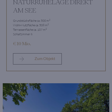
NATURRUHELAGE DIREKT
AM SEE
2
Grundstücksfläche ca. 800 m
2
Wohn-Nutzfläche ca. 508 m
2
Terrassenfläche ca. 107 m
Schlafzimmer 6
€ 10 Mio.
Zum Objekt