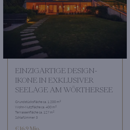
EINZIGARTIGE DESIGN-
IKONE IN EXKLUSIVER
SEELAGE AM WÖRTHERSEE
2
Grundstücksfläche ca. 1.200 m
2
Wohn-Nutzfläche ca. 400 m
2
Terrassenfläche ca. 127 m
Schlafzimmer 3
€ 16,9 Mio.