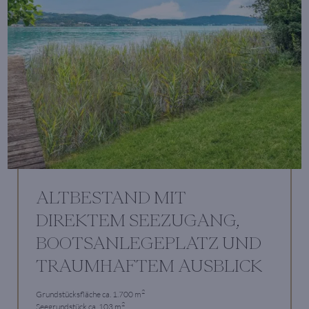
ALTBESTAND MIT
DIREKTEM SEEZUGANG,
BOOTSANLEGEPLATZ UND
TRAUMHAFTEM AUSBLICK
2
Grundstücksfläche ca. 1.700 m
2
Seegrundstück ca. 103 m