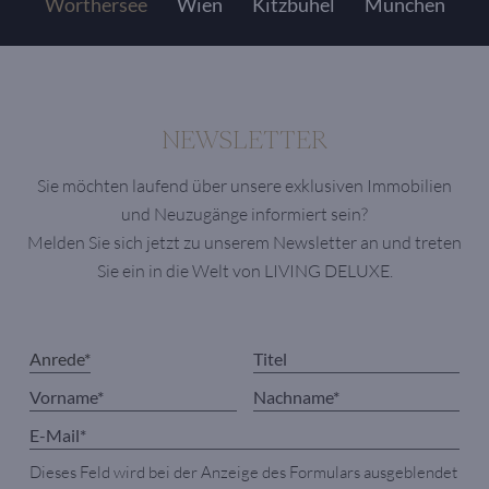
Wörthersee
Wien
Kitzbühel
München
NEWSLETTER
Sie möchten laufend über unsere exklusiven Immobilien
und Neuzugänge informiert sein?
Melden Sie sich jetzt zu unserem Newsletter an und treten
Sie ein in die Welt von LIVING DELUXE.
Dieses Feld wird bei der Anzeige des Formulars ausgeblendet