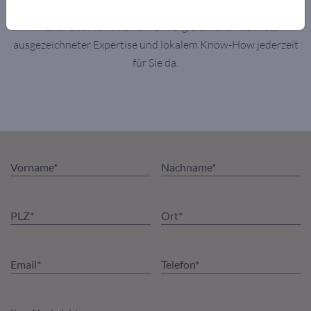
am Wörthersee, in der Wiener Innenstadt, in Kitzbühel und in
München sind mit einem unvergleichlichen Service,
ausgezeichneter Expertise und lokalem Know-How jederzeit
für Sie da.