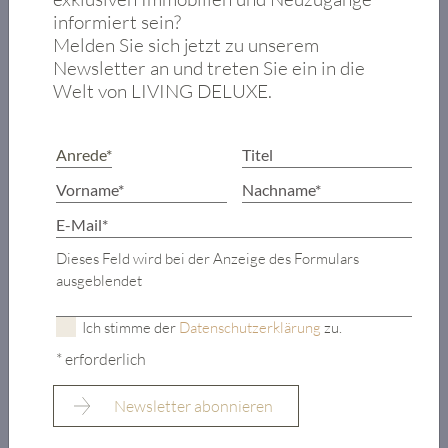
LIVING DELUXE
informiert sein?
STANDORTE
Melden Sie sich jetzt zu unserem
Newsletter an und treten Sie ein in die
Welt von LIVING DELUXE.
Dieses Feld wird bei der Anzeige des Formulars
ausgeblendet
Ich stimme der
Datenschutzerklärung
zu.
Entdecken Sie unsere handverlesene Auswahl exklusiver
* erforderlich
Immobilien an den schönsten Orten: Dort, wo höchste
Standards auf die besten Lagen treffen, wo Exklusivität und
Ästhetik Hand in Hand gehen. Unsere Ambassadors in Velden