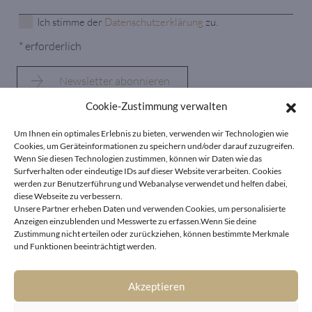
Ich stimme der
Datenschutzerklärung
zu.
* erforderlich
Cookie-Zustimmung verwalten
Um Ihnen ein optimales Erlebnis zu bieten, verwenden wir Technologien wie
Cookies, um Geräteinformationen zu speichern und/oder darauf zuzugreifen.
KONTAKT
Wenn Sie diesen Technologien zustimmen, können wir Daten wie das
Surfverhalten oder eindeutige IDs auf dieser Website verarbeiten. Cookies
LIVING DELUXE
werden zur Benutzerführung und Webanalyse verwendet und helfen dabei,
diese Webseite zu verbessern.
Real Estate GmbH
Unsere Partner erheben Daten und verwenden Cookies, um personalisierte
Seecorso 3 | 9220 Velden am Wörthersee
Anzeigen einzublenden und Messwerte zu erfassen.Wenn Sie deine
+43 4274 38244
Zustimmung nicht erteilen oder zurückziehen, können bestimmte Merkmale
und Funktionen beeinträchtigt werden.
info@livingdeluxe.com
Akzeptieren
LIVING DELUXE Deutschland