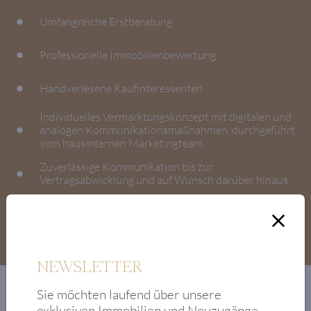
Umfangreiche Erstberatung
Professionelle Immobilienbewertung
Handverlesene Kaufinteressenten
Individuelles Vermarktungskonzept mit digitalen und
analogen Kommunikationsmaßnahmen, durchgeführt
vom hausinternen Marketingteam
Zuverlässige Kommunikation bis zur
Vertragsabwicklung und auf Wunsch darüber hinaus
Absolute Diskretion in allen Belangen
NEWSLETTER
Sie möchten laufend über unsere
exklusiven Immobilien und Neuzugänge