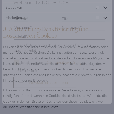
Melden Sie sich jetzt zu unserem
Newsletter an und treten Sie ein in die
Statistiken
Statistik
Welt von LIVING DELUXE.
Marketing
Marketin
8. Aktivierung/Deaktivierung und
Löschen von Cookies
Du kannst deinen Internetbrowser verwenden um automatisch oder
manuell Cookies zu löschen. Du kannst außerdem spezifizieren, ob
Dieses Feld wird bei der Anzeige des Formulars
spezielle Cookies nicht platziert werden sollen. Eine andere Möglichkeit
ausgeblendet
ist es, deinen Internetbrowser derart einzurichten, dass du jedes Mal
benachrichtigt wirst, wenn ein Cookie platziert wird. Für weitere
Ich stimme der
Datenschutzerklärung
zu.
Information über diese Möglichkeiten, beachte die Anweisungen in der
Hilfesektion deines Browsers.
* erforderlich
Bitte nimm zur Kenntnis, dass unsere Website möglicherweise nicht
richtig funktioniert, wenn alle Cookies deaktiviert sind. Wenn du die
Cookies in deinem Browser löscht, werden diese neu platziert, wenn
du unsere Website erneut besuchst.