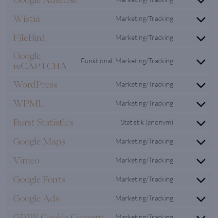
analytics
Consent
service
to
hotjar
Wistia
Marketing/Tracking
Consent
service
to
google-
FileBird
Marketing/Tracking
Consent
service
adsense
to
wistia
Google
Funktional, Marketing/Tracking
service
reCAPTCHA
Consent
filebird
to
WordPress
Marketing/Tracking
service
Consent
google-
to
WPML
Marketing/Tracking
recaptcha
Consent
service
to
wordpress
Burst Statistics
Statistik (anonym)
Consent
service
to
wpml
Google Maps
Marketing/Tracking
Consent
service
to
burst-
Vimeo
Marketing/Tracking
Consent
service
statistics
to
google-
Google Fonts
Marketing/Tracking
Consent
service
maps
to
vimeo
Google Ads
Marketing/Tracking
Consent
service
to
google-
GDPR Cookie Consent
Marketing/Tracking