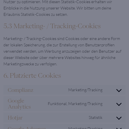
Nutzer zu optimieren. Mit diesen Statistik-Cookies erhalten wir
Einblicke in die Nutzung unserer Website. Wir bitten um deine
Erlaubnis Statistik-Cookies zu setzen.
5.3 Marketing- / Tracking-Cookies
Marketing- / Tracking-Cookies sind Cookies oder eine andere Form
der lokalen Speicherung, die zur Erstellung von Benutzerprofilen
verwendet werden, um Werbung anzuzeigen oder den Benutzer auf
dieser Website oder über mehrere Websites hinweg für ähnliche
Marketingzwecke zu verfolgen.
6. Platzierte Cookies
Complianz
Marketing/Tracking
Consent
to
Google
Funktional, Marketing/Tracking
service
Analytics
Consent
complianz
to
Hotjar
Statistik
service
Consent
google-
to
Google Adsense
Marketing/Tracking