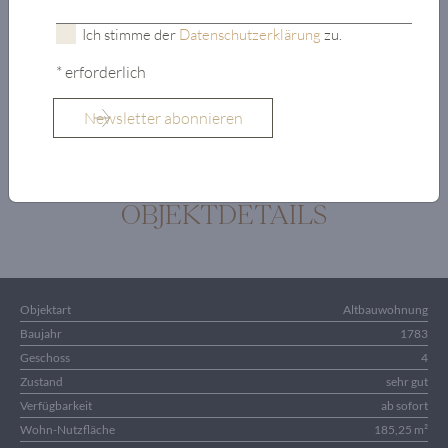
Schlafzimmer
Ich stimme der
Datenschutzerklärung
zu.
mit Garderobe
* erforderlich
Badezimmer mit
WC
OBJEKTDETAILS
Objektart
Altbauwohnung
Baujahr
1783
Geschoss
4
Zustand
sehr gut
Verfügbarkeit
ab sofort
Wohn-Nutzfläche
185,25 m²