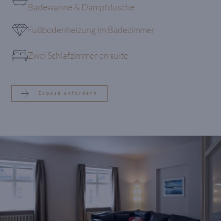
Badewanne & Dampfdusche
Fußbodenheizung im Badezimmer
Zwei Schlafzimmer en suite
Exposé anfordern