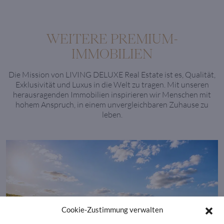
WEITERE PREMIUM-
IMMOBILIEN
Die Mission von LIVING DELUXE Real Estate ist es, Qualität,
Exklusivität und Luxus in die Welt zu tragen. Mit unseren
herausragenden Immobilien inspirieren wir Menschen mit
hohem Anspruch, in einem unvergleichbaren Zuhause zu
leben.
Cookie-Zustimmung verwalten