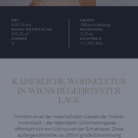
ORT
OBJEKT
1010 Wien
Altbauwohnung
WOHN-NUTZFLÄCHE
RAUMHÖHE
2
185,25 m
3,20 m
ZIMMER
KAUFPREIS
4
€ 2,395 Mio.
KAISERLICHE WOHNKULTUR
IN WIENS BEGEHRTESTER
LAGE
Inmitten einer der malerischsten Gassen der Wiener
Innenstadt – der legendären Schönlaterngasse –
offenbart sich ein Wohnjuwel der Extraklasse. Diese
außergewöhnliche, ca. 185 m² große Eckwohnung