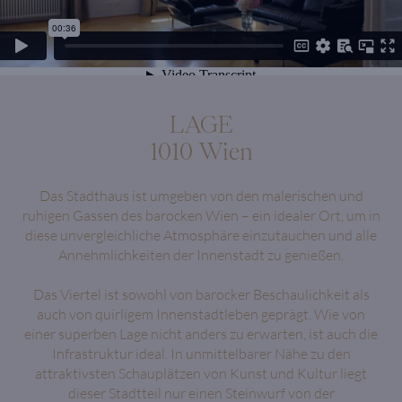
LAGE
1010 Wien
Das Stadthaus ist umgeben von den malerischen und
ruhigen Gassen des barocken Wien – ein idealer Ort, um in
diese unvergleichliche Atmosphäre einzutauchen und alle
Annehmlichkeiten der Innenstadt zu genießen.
Das Viertel ist sowohl von barocker Beschaulichkeit als
auch von quirligem Innenstadtleben geprägt. Wie von
einer superben Lage nicht anders zu erwarten, ist auch die
Infrastruktur ideal. In unmittelbarer Nähe zu den
attraktivsten Schauplätzen von Kunst und Kultur liegt
dieser Stadtteil nur einen Steinwurf von der