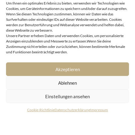
Um Ihnen ein optimales Erlebnis zu bieten, verwenden wir Technologien wie
Cookies, um Geräteinformationen zu speichern und/oder darauf zuzugreifen.
Wenn Sie diesen Technologien zustimmen, können wir Daten wie das
Surfverhalten oder eindeutige IDs auf dieser Website verarbeiten. Cookies
werden zur Benutzerführung und Webanalyse verwendet und helfen dabei,
diese Webseite zu verbessern.
Unsere Partner erheben Daten und verwenden Cookies, um personalisierte
Anzeigen einzublenden und Messwerte zu erfassen.Wenn Sie deine
Zustimmung nicht erteilen oder zurückziehen, können bestimmte Merkmale
1190 Wien
und Funktionen beeinträchtigt werden.
Fantastische Aussichtslage mit unverbaubarem Blick
auf die Weinberge
Akzeptieren
Ablehnen
Einstellungen ansehen
Cookie-Richtlinie
Datenschutzerklärung
Impressum
KONTAKT