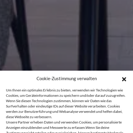
Cookie-Zustimmung verwalten
Um Ihnen ein optimales Erlebnis zu bieten, verwenden wir Technologien wie
Cookies, um Geräteinformationen zu speichern und/oder darauf zuzugreifen.
Wenn Sie diesen Technologien zustimmen, können wir Daten wie das
Surfverhalten oder eindeutige IDs auf dieser Website verarbeiten. Cookies
werden zur Benutzerführung und Webanalyse verwendet und helfen dabei,
diese Webseite zu verbessern.
Unsere Partner erheben Daten und verwenden Cookies, um personalisierte
Anzeigen einzublenden und Messwerte zu erfassen.Wenn Sie deine
Zustimmung nicht erteilen oder zurückziehen, können bestimmte Merkmale