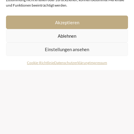
und Funktionen beeinträchtigt werden.
Akzeptieren
Ablehnen
Einstellungen ansehen
Cookie-Richtlinie
Datenschutzerklärung
Impressum
In unseren Büros in Velden am Wörthersee, in der
Wiener Innenstadt und in Kitzbühel bieten wir Ihnen
mit umfassendem Service individuelle Lösungen, die
weit über eine klassische Immobilienvermittlung
hinausgehen. Von der ersten Beratung bis zur finalen
Übergabe - und auf Wunsch darüber hinaus - begleiten
wir Sie mit fachlichem und rechtlichem Know-how,
Leidenschaft und Professionalität.