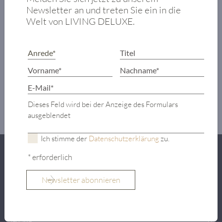
Speisekammer
Newsletter an und treten Sie ein in die
Wohnzimmer
Welt von LIVING DELUXE.
Schlafzimmer
Freiterrasse
OBJEKTDETAILS
Dieses Feld wird bei der Anzeige des Formulars
ausgeblendet
Ich stimme der
Datenschutzerklärung
zu.
Objekt
Seehaus mit Seezugang
* erforderlich
Geschosse
2
Zustand
gut
Verfügbarkeit
ab sofort
2
Grundstücksfläche
ca. 1.122 m
2
Wohn-Nutzfläche
ca. 240 m
Terrasse
ja