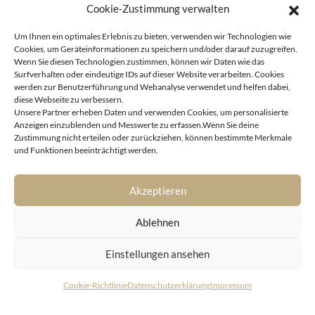
Cookie-Zustimmung verwalten
Um Ihnen ein optimales Erlebnis zu bieten, verwenden wir Technologien wie
Cookies, um Geräteinformationen zu speichern und/oder darauf zuzugreifen.
Wenn Sie diesen Technologien zustimmen, können wir Daten wie das
Surfverhalten oder eindeutige IDs auf dieser Website verarbeiten. Cookies
werden zur Benutzerführung und Webanalyse verwendet und helfen dabei,
diese Webseite zu verbessern.
Unsere Partner erheben Daten und verwenden Cookies, um personalisierte
Anzeigen einzublenden und Messwerte zu erfassen.Wenn Sie deine
Zustimmung nicht erteilen oder zurückziehen, können bestimmte Merkmale
Pörtschach
und Funktionen beeinträchtigt werden.
The Shore – Exklusives Wohnen in einzigartiger
Naturruhelage direkt am See
Akzeptieren
Ablehnen
Einstellungen ansehen
Cookie-Richtlinie
Datenschutzerklärung
Impressum