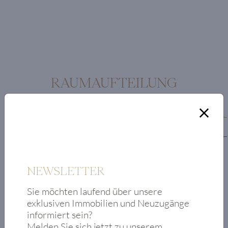
RAUMAUFTEILUNG
Erdgeschoss
Obergeschoss
Vorraum
Flur
NEWSLETTER
Büro
Sie möchten laufend über unsere
Badezimmer mit
exklusiven Immobilien und Neuzugänge
WC und Dusche
informiert sein?
Küche mit
Melden Sie sich jetzt zu unserem