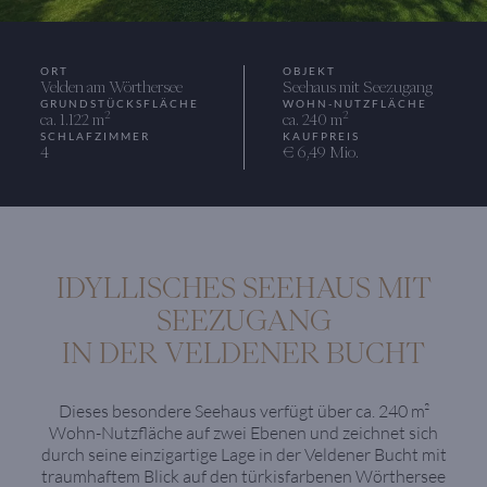
ORT
OBJEKT
Velden am Wörthersee
Seehaus mit Seezugang
GRUNDSTÜCKSFLÄCHE
WOHN-NUTZFLÄCHE
2
2
ca. 1.122 m
ca. 240 m
SCHLAFZIMMER
KAUFPREIS
4
€ 6,49 Mio.
IDYLLISCHES SEEHAUS MIT
SEEZUGANG
IN DER VELDENER BUCHT
Dieses besondere Seehaus verfügt über ca. 240 m²
Wohn-Nutzfläche auf zwei Ebenen und zeichnet sich
durch seine einzigartige Lage in der Veldener Bucht mit
traumhaftem Blick auf den türkisfarbenen Wörthersee