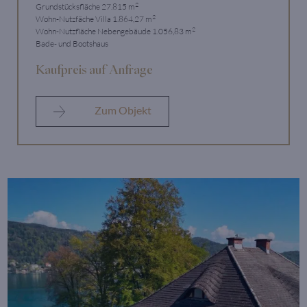
2
Grundstücksfläche 27.815 m
2
Wohn-Nutzfäche Villa 1.864,27 m
2
Wohn-Nutzfläche Nebengebäude 1.056,83 m
Bade- und Bootshaus
Kaufpreis auf Anfrage
Zum Objekt