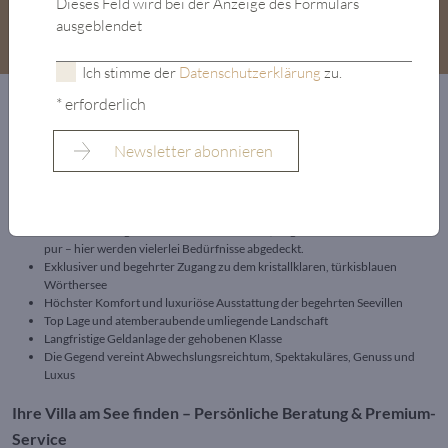
Dieses Feld wird bei der Anzeige des Formulars
ausgeblendet
Ich stimme der
Datenschutzerklärung
zu.
* erforderlich
Vorteile einer Seeliegenschaft: Direktzugang,
Luxusausstattung & Wertsteigerung
Ob “Sehen und gesehen werden” oder Ruhe, Abgeschiedenheit und Natur
pur – hier werden vielerlei Bedürfnisse abgedeckt.
Exklusiver und begehrter Zugang zu dem kristallklaren, türkisblauen
Wörthersee
Höchster Komfort und luxuriöse Ausstattung der begehrten Seevillen
Top Lage und atemberaubende umliegende Landschaft
Langfristige Geldanlage der gehobenen Klasse
Die Gegend vereint Abwechslungsreichtum, Spektakuläres, Genuss und
Luxus
Ihre Villa am See finden – Persönliche Beratung & Premium-
Service