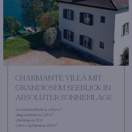
CHARMANTE VILLA MIT
GRANDIOSEM SEEBLICK IN
ABSOLUTER SONNENLAGE
2
Grundstücksfläche ca. 4.803 m
2
Seegrundstück ca. 218 m
Uferlänge ca. 20 m
2
Wohn-Nutzfläche ca. 183 m