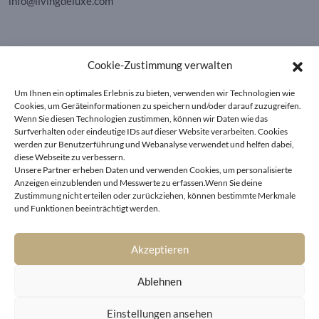
info@livingdeluxe.com
LIVING DELUXE Deutschland
Cookie-Zustimmung verwalten
Real Estate GmbH
Schäfflerstraße 3 | 80333 München
Um Ihnen ein optimales Erlebnis zu bieten, verwenden wir Technologien wie
Cookies, um Geräteinformationen zu speichern und/oder darauf zuzugreifen.
Wenn Sie diesen Technologien zustimmen, können wir Daten wie das
IMMOBILIEN
Surfverhalten oder eindeutige IDs auf dieser Website verarbeiten. Cookies
werden zur Benutzerführung und Webanalyse verwendet und helfen dabei,
diese Webseite zu verbessern.
Wörthersee
AGB
Unsere Partner erheben Daten und verwenden Cookies, um personalisierte
Wien
Datenschutzerklärung
Anzeigen einzublenden und Messwerte zu erfassen.Wenn Sie deine
Kitzbühel
Zustimmung nicht erteilen oder zurückziehen, können bestimmte Merkmale
Cookie-Richtlinie (EU)
und Funktionen beeinträchtigt werden.
München
Impressum
|
Kontakt
Akzeptieren
Ablehnen
Einstellungen ansehen
© LIVING DELUXE 2026 • ALL RIGHTS RESERVED