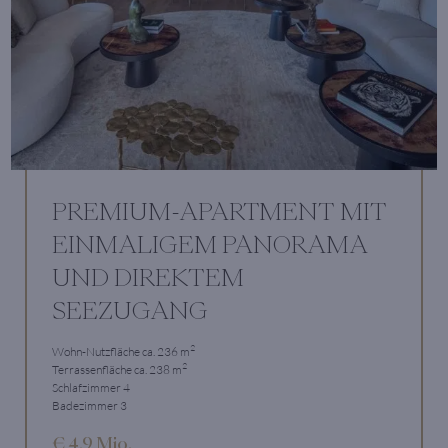
PREMIUM-APARTMENT MIT
EINMALIGEM PANORAMA
UND DIREKTEM
SEEZUGANG
2
Wohn-Nutzfläche ca. 236 m
2
Terrassenfläche ca. 238 m
Schlafzimmer 4
Badezimmer 3
€ 4,9 Mio.