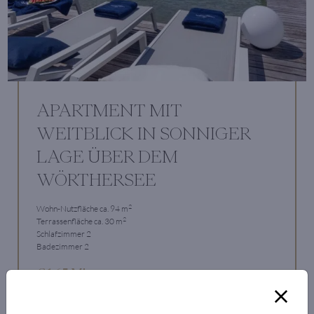
APARTMENT MIT
WEITBLICK IN SONNIGER
LAGE ÜBER DEM
WÖRTHERSEE
2
Wohn-Nutzfläche ca. 94 m
2
Terrassenfläche ca. 30 m
Schlafzimmer 2
Badezimmer 2
€ 1,65 Mio.