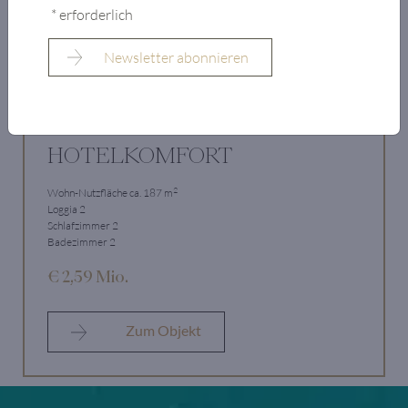
* erforderlich
SCHLOSS-RESIDENZ MIT
SEEBLICK UND
HOTELKOMFORT
2
Wohn-Nutzfläche ca. 187 m
Loggia 2
Schlafzimmer 2
Badezimmer 2
€ 2,59 Mio.
Zum Objekt