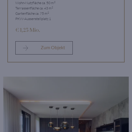
2
Wohn-Nutzfläche ca. 50 m
2
Terrassenfläche ca. 43 m
2
Gartenfläche ca. 75 m
PKW-Aussenstellplatz 1
€ 1,25 Mio.
Zum Objekt