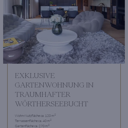
EXKLUSIVE
GARTENWOHNUNG IN
TRAUMHAFTER
WÖRTHERSEEBUCHT
2
Wohn-Nutzfläche ca. 120 m
2
Terrassenfläche ca. 40 m
2
Gartenfläche ca. 270 m