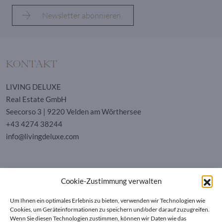
KONTAKT
LIVING DELUXE
Real Estate GmbH
Seecorso 3 | 9220 Velden am Wörthersee
+43 4274 38244
info@livingdeluxe.com
LIVING DELUXE Deutschland
Cookie-Zustimmung verwalten
Real Estate GmbH
Schäfflerstraße 3 | 80333 München
Um Ihnen ein optimales Erlebnis zu bieten, verwenden wir Technologien wie
Cookies, um Geräteinformationen zu speichern und/oder darauf zuzugreifen.
Wenn Sie diesen Technologien zustimmen, können wir Daten wie das