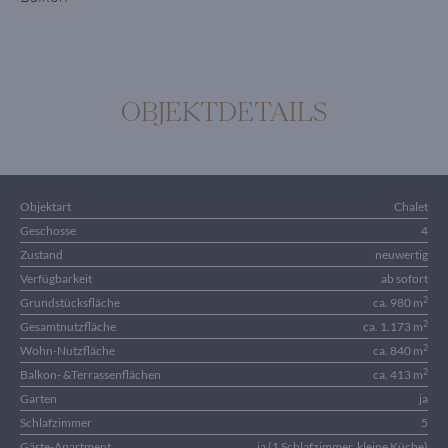
OBJEKTDETAILS
Objektart
Chalet
Geschosse
4
Zustand
neuwertig
Verfügbarkeit
ab sofort
2
Grundstücksfläche
ca. 980 m
2
Gesamtnutzfläche
ca. 1.173 m
2
Wohn-Nutzfläche
ca. 840 m
2
Balkon- &Terrassenflächen
ca. 413 m
Garten
ja
Schlafzimmer
5
Gäste-Apartment
ja (1 Schlafzimmer, kleine Küche)