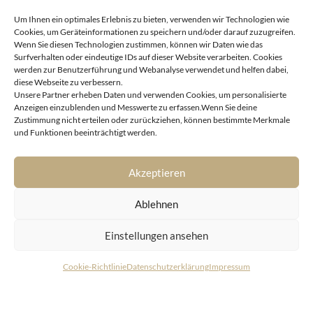
Um Ihnen ein optimales Erlebnis zu bieten, verwenden wir Technologien wie
Cookies, um Geräteinformationen zu speichern und/oder darauf zuzugreifen.
Wenn Sie diesen Technologien zustimmen, können wir Daten wie das
Surfverhalten oder eindeutige IDs auf dieser Website verarbeiten. Cookies
werden zur Benutzerführung und Webanalyse verwendet und helfen dabei,
diese Webseite zu verbessern.
Unsere Partner erheben Daten und verwenden Cookies, um personalisierte
Anzeigen einzublenden und Messwerte zu erfassen.Wenn Sie deine
Zustimmung nicht erteilen oder zurückziehen, können bestimmte Merkmale
6370 Kitzbühel
und Funktionen beeinträchtigt werden.
Erstklassiges Domizil in malerischer Stadtlage von
Kitzbühel
Akzeptieren
Ablehnen
Einstellungen ansehen
Cookie-Richtlinie
Datenschutzerklärung
Impressum