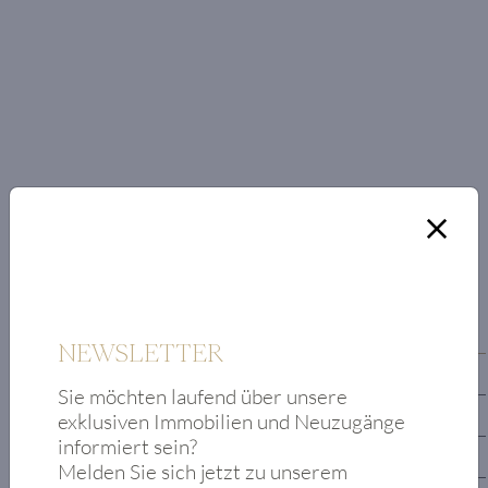
RAUMAUFTEILUNG
Erdgeschoss
NEWSLETTER
1. Obergeschoss
Sie möchten laufend über unsere
exklusiven Immobilien und Neuzugänge
1. Untergeschoss
informiert sein?
2. Untergeschoss
Melden Sie sich jetzt zu unserem