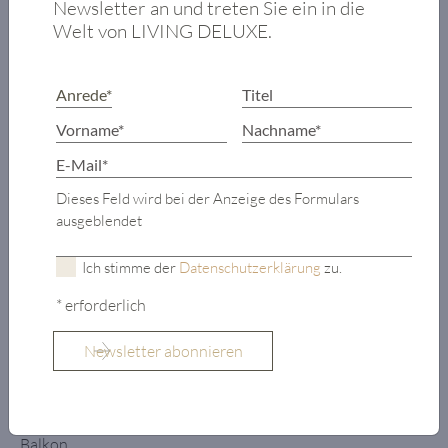
Newsletter an und treten Sie ein in die
Landing-Bereich
Welt von LIVING DELUXE.
mit Garderobe
WC
Offene Küche
mit
Speisekammer
und Sitzecke
Dieses Feld wird bei der Anzeige des Formulars
Wohn- und
ausgeblendet
Essbereich mit
offenem Kamin
Ich stimme der
Datenschutzerklärung
zu.
Zugang zur
* erforderlich
Terrasse mit
Outdoor-Pool
und Lounge-
Bereich
umlaufender
Balkon