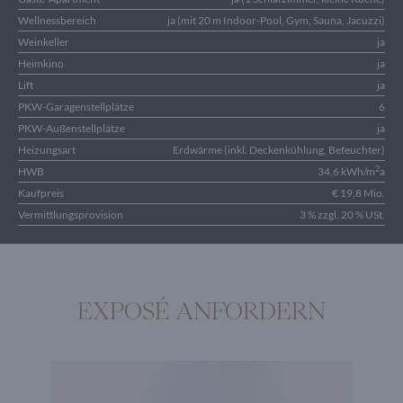
Wellnessbereich
ja (mit 20 m Indoor-Pool, Gym, Sauna, Jacuzzi)
Weinkeller
ja
Heimkino
ja
Lift
ja
PKW-Garagenstellplätze
6
PKW-Außenstellplätze
ja
Heizungsart
Erdwärme (inkl. Deckenkühlung, Befeuchter)
2
HWB
34,6 kWh/m
a
Kaufpreis
€ 19,8 Mio.
Vermittlungsprovision
3 % zzgl. 20 % USt.
EXPOSÉ ANFORDERN