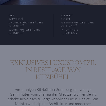
ORT
OBJEKT
Kitzbühel
Chalet
GRUNDSTÜCKSFLÄCHE
GESAMTNUTZFLÄCHE
2
2
ca. 980 m
ca. 1.173 m
WOHN-NUTZFLÄCHE
KAUFPREIS
2
ca. 840 m
€ 19,8 Mio.
EXKLUSIVES LUXUSDOMIZIL
IN BESTLAGE VON
KITZBÜHEL
Am sonnigen Kitzbüheler Sonnberg, nur wenige
Gehminuten vom charmanten Stadtzentrum entfernt,
erhebt sich dieses außergewöhnliche Luxus-Chalet – ein
Meisterwerk alpiner Architektur und moderner