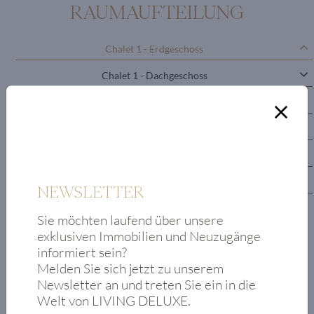
RAUMAUFTEILUNG
Chalet 1 - Erdgeschoss
Chalet 1 - Dachgeschoss
Chalet 1 - Untergeschoss
Chalet 2 - Erdgeschoss
Chalet 2 - Dachgeschoss
Chalet 2 - Untergeschoss
NEWSLETTER
Sie möchten laufend über unsere
Foyer
exklusiven Immobilien und Neuzugänge
Diele mit
informiert sein?
Garderobe
Melden Sie sich jetzt zu unserem
Sportgarderobe
Newsletter an und treten Sie ein in die
Master-Bereich
Welt von LIVING DELUXE.
mit Badezimmer