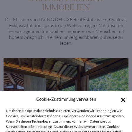
IMMOBILIEN
Die Mission von LIVING DELUXE Real Estate ist es, Qualität,
Exklusivität und Luxus in die Welt zu tragen. Mit unseren
herausragenden Immobilien inspirieren wir Menschen mit
hohem Anspruch, in einem unvergleichbaren Zuhause zu
leben.
Cookie-Zustimmung verwalten
Um Ihnen ein optimales Erlebnis zu bieten, verwenden wir Technologien wie
Cookies, um Geräteinformationen zu speichern und/oder darauf zuzugreifen.
Wenn Sie diesen Technologien zustimmen, können wir Daten wie das
Surfverhalten oder eindeutige IDs auf dieser Website verarbeiten. Cookies
werden zur Benutzerführung und Webanalyse verwendet und helfen dabei,