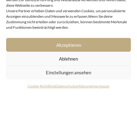
diese Webseite zu verbessern.
Unsere Partner erheben Daten und verwenden Cookies, um personalisierte
Anzeigen einzublenden und Messwerte zu erfassen.Wenn Sie deine
Zustimmung nicht erteilen oder zurückziehen, können bestimmte Merkmale
Going am Wilden Kaiser
und Funktionen beeinträchtigt werden.
Ski-In- & Ski-Out-Luxus Lodges mit touristischer
Widmung in sonniger Hanglage
Akzeptieren
Ablehnen
Einstellungen ansehen
Cookie-Richtlinie
Datenschutzerklärung
Impressum
KONTAKT
LIVING DELUXE
Real Estate GmbH