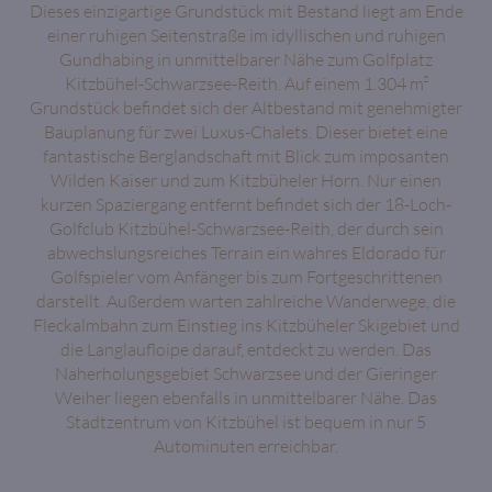
Dieses einzigartige Grundstück mit Bestand liegt am Ende
einer ruhigen Seitenstraße im idyllischen und ruhigen
Gundhabing in unmittelbarer Nähe zum Golfplatz
Kitzbühel-Schwarzsee-Reith. Auf einem 1.304 m²
Grundstück befindet sich der Altbestand mit genehmigter
Bauplanung für zwei Luxus-Chalets. Dieser bietet eine
fantastische Berglandschaft mit Blick zum imposanten
Wilden Kaiser und zum Kitzbüheler Horn. Nur einen
kurzen Spaziergang entfernt befindet sich der 18-Loch-
Golfclub Kitzbühel-Schwarzsee-Reith, der durch sein
abwechslungsreiches Terrain ein wahres Eldorado für
Golfspieler vom Anfänger bis zum Fortgeschrittenen
darstellt. Außerdem warten zahlreiche Wanderwege, die
Fleckalmbahn zum Einstieg ins Kitzbüheler Skigebiet und
die Langlaufloipe darauf, entdeckt zu werden. Das
Naherholungsgebiet Schwarzsee und der Gieringer
Weiher liegen ebenfalls in unmittelbarer Nähe. Das
Stadtzentrum von Kitzbühel ist bequem in nur 5
Autominuten erreichbar.