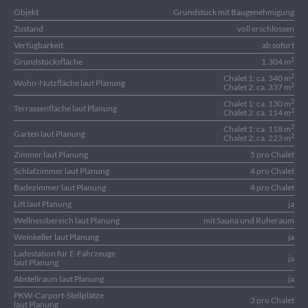
Objekt
Grundstück mit Baugenehmigung
Zustand
voll erschlossen
Verfügbarkeit
ab sofort
2
Grundstücksfläche
1.304 m
2
Chalet 1: ca. 340 m
Wohn-Nutzfläche laut Planung
2
Chalet 2: ca. 337 m
2
Chalet 1: ca. 130 m
Terrassenfläche laut Planung
2
Chalet 2: ca. 114 m
2
Chalet 1: ca. 118 m
Garten laut Planung
2
Chalet 2: ca. 223 m
Zimmer laut Planung
5 pro Chalet
Schlafzimmer laut Planung
4 pro Chalet
Badezimmer laut Planung
4 pro Chalet
Lift laut Planung
ja
Wellnessbereich laut Planung
mit Sauna und Ruheraum
Weinkeller laut Planung
ja
Ladestation für E-Fahrzeuge
ja
laut Planung
Abstellraum laut Planung
ja
PKW-Carport-Stellplätze
3 pro Chalet
laut Planung