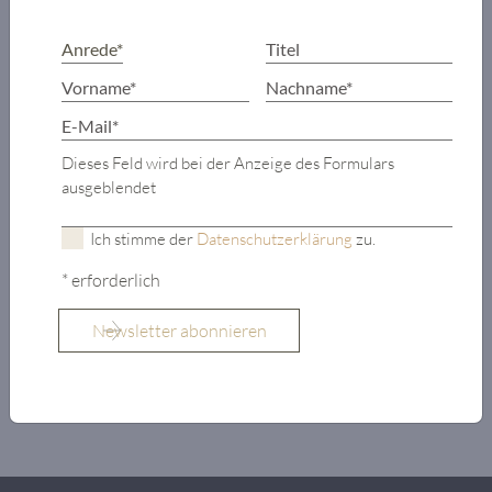
en suite und
Ankleide
2 Schlafzimmer
mit Badezimmer
en suite
Dieses Feld wird bei der Anzeige des Formulars
Terrassen-
ausgeblendet
Zugang von
jedem Zimmer
Ich stimme der
Datenschutzerklärung
zu.
aus
* erforderlich
Lift
OBJEKTDETAILS