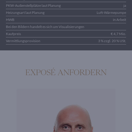
PKW-Außenstellplätze laut Planung
ja
Heizungsart laut Planung
Luft-Wärmepumpe
HWB
in Arbeit
Bei den Bildern handelt es sich um Visualisierungen
Kaufpreis
€ 4,7 Mio.
Vermittlungsprovision
3 % zzgl. 20 % USt.
EXPOSÉ ANFORDERN