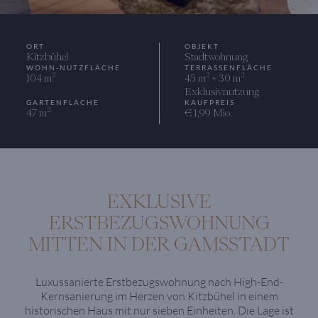
ORT
OBJEKT
Kitzbühel
Stadtwohnung
WOHN-NUTZFLÄCHE
TERRASSENFLÄCHE
2
2
2
104 m
45 m
+ 30 m
Exklusivnutzung
GARTENFLÄCHE
KAUFPREIS
2
47 m
€ 1,99 Mio.
EXKLUSIVE
ERSTBEZUGSWOHNUNG
MITTEN IN DER GAMSSTADT
Luxussanierte Erstbezugswohnung nach High-End-
Kernsanierung im Herzen von Kitzbühel in einem
historischen Haus mit nur sieben Einheiten. Die Lage ist