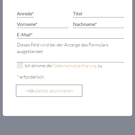
Dusche, WC)
Gäste-
Badezimmer
(Dusche und
WC)
Wohn-/Ess-/Kochbereich
Dieses Feld wird bei der Anzeige des Formulars
ausgeblendet
mit Zugang auf
die Terrasse
Ich stimme der
Datenschutzerklärung
zu.
Schlafzimmer
(wird bei
* erforderlich
Wunsch mit
einer Tür zum
Wohnbereich
getrennt)