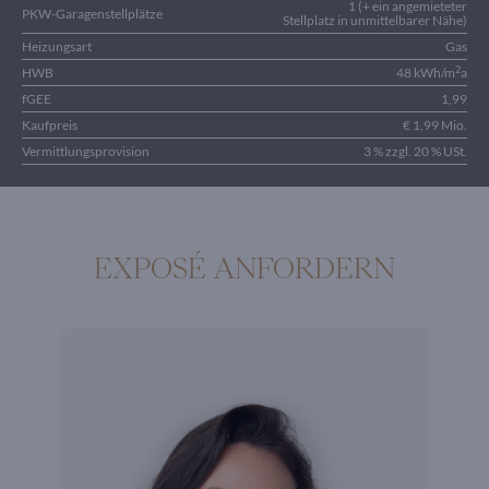
1 (+ ein angemieteter
PKW-Garagenstellplätze
Stellplatz in unmittelbarer Nähe)
Heizungsart
Gas
2
HWB
48 kWh/m
a
fGEE
1,99
Kaufpreis
€ 1,99 Mio.
Vermittlungsprovision
3 % zzgl. 20 % USt.
EXPOSÉ ANFORDERN