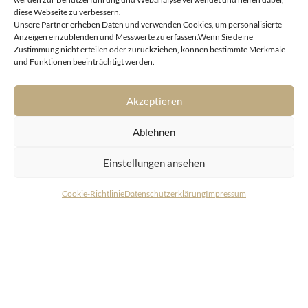
diese Webseite zu verbessern.
Unsere Partner erheben Daten und verwenden Cookies, um personalisierte
Anzeigen einzublenden und Messwerte zu erfassen.Wenn Sie deine
Zustimmung nicht erteilen oder zurückziehen, können bestimmte Merkmale
Reith bei Kitzbühel
und Funktionen beeinträchtigt werden.
Sonniges Gartenapartment im Areal des „Kitzbühel
Country Club“
Akzeptieren
Ablehnen
Einstellungen ansehen
Cookie-Richtlinie
Datenschutzerklärung
Impressum
KONTAKT
LIVING DELUXE
Real Estate GmbH