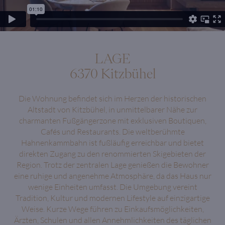
LAGE
6370 Kitzbühel
Die Wohnung befindet sich im Herzen der historischen
Altstadt von Kitzbühel, in unmittelbarer Nähe zur
charmanten Fußgängerzone mit exklusiven Boutiquen,
Cafés und Restaurants. Die weltberühmte
Hahnenkammbahn ist fußläufig erreichbar und bietet
direkten Zugang zu den renommierten Skigebieten der
Region. Trotz der zentralen Lage genießen die Bewohner
eine ruhige und angenehme Atmosphäre, da das Haus nur
wenige Einheiten umfasst. Die Umgebung vereint
Tradition, Kultur und modernen Lifestyle auf einzigartige
Weise. Kurze Wege führen zu Einkaufsmöglichkeiten,
Ärzten, Schulen und allen Annehmlichkeiten des täglichen