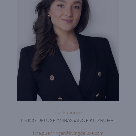
Tina Pühringer
LIVING DELUXE AMBASSADOR KITZBÜHEL
tina.puehringer@livingdeluxe.com