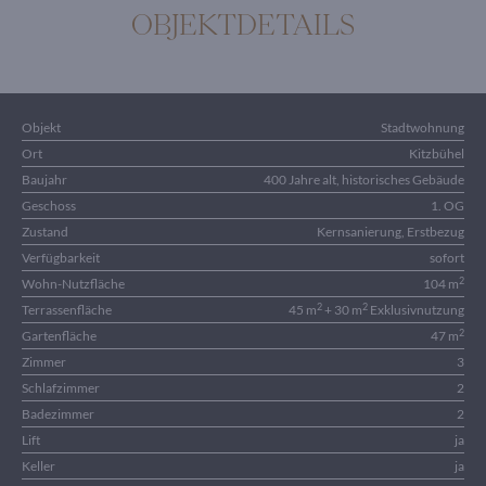
OBJEKTDETAILS
Objekt
Stadtwohnung
Ort
Kitzbühel
Baujahr
400 Jahre alt, historisches Gebäude
Geschoss
1. OG
Zustand
Kernsanierung, Erstbezug
Verfügbarkeit
sofort
2
Wohn-Nutzfläche
104 m
2
2
Terrassenfläche
45 m
+ 30 m
Exklusivnutzung
2
Gartenfläche
47 m
Zimmer
3
Schlafzimmer
2
Badezimmer
2
Lift
ja
Keller
ja