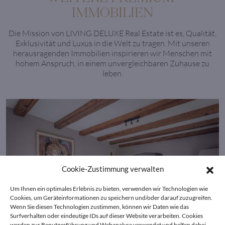
IMMOBILIEN
Die Mission von LIVING DELUXE Real Estate ist es, Qualität,
Exklusivität und Luxus in die Welt zu tragen. Mit unseren
herausragenden Immobilien inspirieren wir Menschen mit
hohem Anspruch, in einem unvergleichbaren Zuhause zu
leben.
Cookie-Zustimmung verwalten
Um Ihnen ein optimales Erlebnis zu bieten, verwenden wir Technologien wie
Cookies, um Geräteinformationen zu speichern und/oder darauf zuzugreifen.
Wenn Sie diesen Technologien zustimmen, können wir Daten wie das
Surfverhalten oder eindeutige IDs auf dieser Website verarbeiten. Cookies
werden zur Benutzerführung und Webanalyse verwendet und helfen dabei,