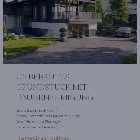
UNBEBAUTES
GRUNDSTÜCK MIT
BAUGENEHMIGUNG
2
Grundstücksfläche 780 m
2
Wohn-Nutzfläche laut Planung ca. 770 m
Schlafzimmer laut Planung 6
Badezimmer laut Planung 5
Kaufpreis auf Anfrage