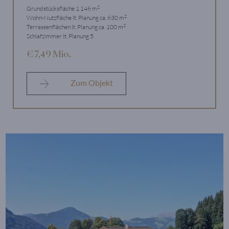
2
Grundstücksfläche 1.146 m
2
Wohn-Nutzfläche lt. Planung ca. 630 m
2
Terrassenflächen lt. Planung ca. 100 m
Schlafzimmer lt. Planung 5
€ 7,49 Mio.
Zum Objekt