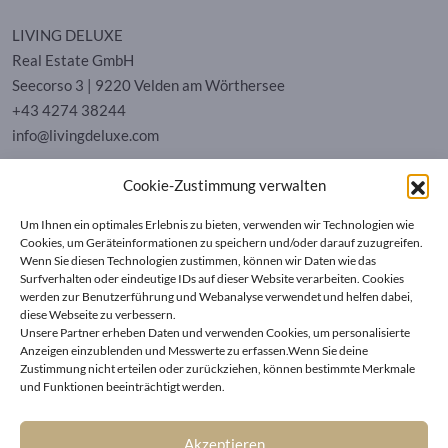
LIVING DELUXE
Real Estate GmbH
Seecorso 3 | 9220 Velden am Wörthersee
+43 4274 38244
info@livingdeluxe.com
Cookie-Zustimmung verwalten
LIVING DELUXE Deutschland
Um Ihnen ein optimales Erlebnis zu bieten, verwenden wir Technologien wie
Real Estate GmbH
Cookies, um Geräteinformationen zu speichern und/oder darauf zuzugreifen.
Schäfflerstraße 3 | 80333 München
Wenn Sie diesen Technologien zustimmen, können wir Daten wie das
Surfverhalten oder eindeutige IDs auf dieser Website verarbeiten. Cookies
werden zur Benutzerführung und Webanalyse verwendet und helfen dabei,
IMMOBILIEN
diese Webseite zu verbessern.
Unsere Partner erheben Daten und verwenden Cookies, um personalisierte
Anzeigen einzublenden und Messwerte zu erfassen.Wenn Sie deine
Wörthersee
AGB
Zustimmung nicht erteilen oder zurückziehen, können bestimmte Merkmale
Wien
Datenschutzerklärung
und Funktionen beeinträchtigt werden.
Kitzbühel
Cookie-Richtlinie (EU)
München
Impressum
|
Kontakt
Akzeptieren