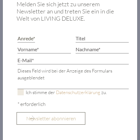
Schlafzimmer
Melden Sie sich jetzt zu unserem
mit Ankleide
Newsletter an und treten Sie ein in die
Welt von LIVING DELUXE.
und Badezimmer
en suite
3 Schlafzimmer
mit jeweils
Badezimmer en
suite
Wellnessbereich
Dieses Feld wird bei der Anzeige des Formulars
mit
ausgeblendet
Indoor-/Outdoor-
Pool/
Ich stimme der
Datenschutzerklärung
zu.
Sauna/Fitness/Relax-
* erforderlich
Zone
Terrassen-
Zugang
Keller