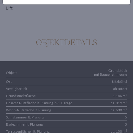
Gäste-WC
Lift
OBJEKTDETAILS
Grundstück
Objekt
mit Baugenehmigung
Ort
Kitzbühel
Verfügbarkeit
ab sofort
2
Grundstücksfläche
1.146 m
2
Gesamt-Nutzfläche lt. Planung inkl. Garage
ca. 819 m
2
Wohn-Nutzfläche lt. Planung
ca. 630 m
Schlafzimmer lt. Planung
5
Badezimmer lt. Planung
5
2
Terrassenflächen lt. Planung
ca. 100 m