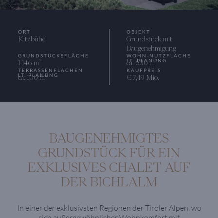
ORT
OBJEKT
Kitzbühel
Grundstück mit
Baugenehmigung
GRUNDSTÜCKSFLÄCHE
WOHN-NUTZFLÄCHE
LT. PLANUNG
2
2
1.146 m
ca. 630 m
TERRASSENFLÄCHEN
KAUFPREIS
LT. PLANUNG
2
ca. 100 m
€ 7,49 Mio.
BAUGENEHMIGTES
GRUNDSTÜCK FÜR EIN
EXKLUSIVES CHALET AUF
DER BICHLALM
In einer der exklusivsten Regionen der Tiroler Alpen, wo
sich außergewöhnlicher Wohnkomfort mit