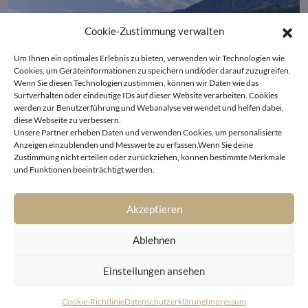
Cookie-Zustimmung verwalten
Um Ihnen ein optimales Erlebnis zu bieten, verwenden wir Technologien wie
Cookies, um Geräteinformationen zu speichern und/oder darauf zuzugreifen.
Wenn Sie diesen Technologien zustimmen, können wir Daten wie das
Surfverhalten oder eindeutige IDs auf dieser Website verarbeiten. Cookies
werden zur Benutzerführung und Webanalyse verwendet und helfen dabei,
diese Webseite zu verbessern.
Unsere Partner erheben Daten und verwenden Cookies, um personalisierte
Anzeigen einzublenden und Messwerte zu erfassen.Wenn Sie deine
Zustimmung nicht erteilen oder zurückziehen, können bestimmte Merkmale
Kitzbühel
und Funktionen beeinträchtigt werden.
Exklusives Baugrundstück in absoluter Sonnenlage
am Lebenberg in Kitzbühel
Akzeptieren
Ablehnen
Einstellungen ansehen
Cookie-Richtlinie
Datenschutzerklärung
Impressum