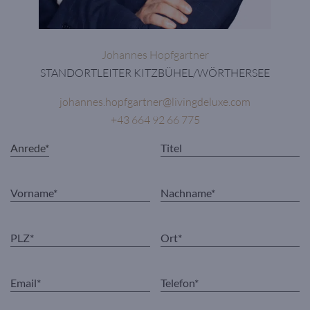
Johannes Hopfgartner
STANDORTLEITER KITZBÜHEL/WÖRTHERSEE
johannes.hopfgartner@livingdeluxe.com
+43 664 92 66 775