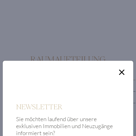
RAUMAUFTEILUNG
Erdgeschoss
1. Obergeschoss
Untergeschoss
NEWSLETTER
Eingangsbereich
Sie möchten laufend über unsere
mit Garderobe
exklusiven Immobilien und Neuzugänge
Master-
informiert sein?