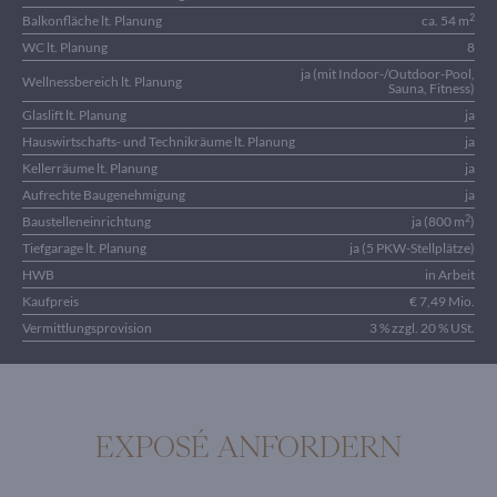
2
Balkonfläche lt. Planung
ca. 54 m
WC lt. Planung
8
ja (mit Indoor-/Outdoor-Pool,
Wellnessbereich lt. Planung
Sauna, Fitness)
Glaslift lt. Planung
ja
Hauswirtschafts- und Technikräume lt. Planung
ja
Kellerräume lt. Planung
ja
Aufrechte Baugenehmigung
ja
2
Baustelleneinrichtung
ja (800 m
)
Tiefgarage lt. Planung
ja (5 PKW-Stellplätze)
HWB
in Arbeit
Kaufpreis
€ 7,49 Mio.
Vermittlungsprovision
3 % zzgl. 20 % USt.
EXPOSÉ ANFORDERN