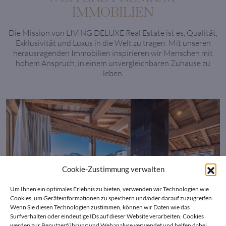
IMMOBILIEN
Die Mission von LIVING DELUXE Real Estate ist es, Qualität,
Exklusivität und Luxus in die Welt zu tragen. Mit unseren
herausragenden Immobilien inspirieren wir Menschen mit
hohem Anspruch, in einem unvergleichbaren Zuhause zu
leben.
Cookie-Zustimmung verwalten
Um Ihnen ein optimales Erlebnis zu bieten, verwenden wir Technologien wie
Cookies, um Geräteinformationen zu speichern und/oder darauf zuzugreifen.
Wenn Sie diesen Technologien zustimmen, können wir Daten wie das
Surfverhalten oder eindeutige IDs auf dieser Website verarbeiten. Cookies
werden zur Benutzerführung und Webanalyse verwendet und helfen dabei,