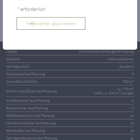
* erforderlich
OBJEKTDETAILS
Objekt
Grundstück mit Baugenehmigung
Zustand
voll erschlossen
Verfügbarkeit
ab sofort
Geschosse laut Planung
4
Grundstücksfläche
780 m²
ca. 770 m²
Wohn-Nutzfläche laut Planung
(inkl. ca. 100 m² Garage)
Schlafzimmer laut Planung
6
Badezimmer laut Planung
5
Wellnessbereich laut Planung
ja
Heimkino mit Bar laut Planung
ja
Weinkeller laut Planung
ja
Sportgeräteräume laut Planung
ja