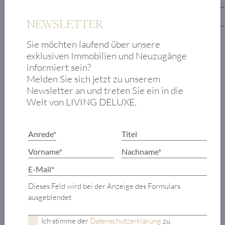
2. Untergeschoss
NEWSLETTER
Sie möchten laufend über unsere
Entrée
exklusiven Immobilien und Neuzugänge
Master-Bereich
informiert sein?
mit Badezimmer
Melden Sie sich jetzt zu unserem
en suite,
Newsletter an und treten Sie ein in die
Ankleide und
Welt von LIVING DELUXE.
Terrassen-
Zugang
2 Schlafzimmer
mit jeweils
Badezimmer en
suite
Dieses Feld wird bei der Anzeige des Formulars
Terrasse
ausgeblendet
Lift
Ich stimme der
Datenschutzerklärung
zu.