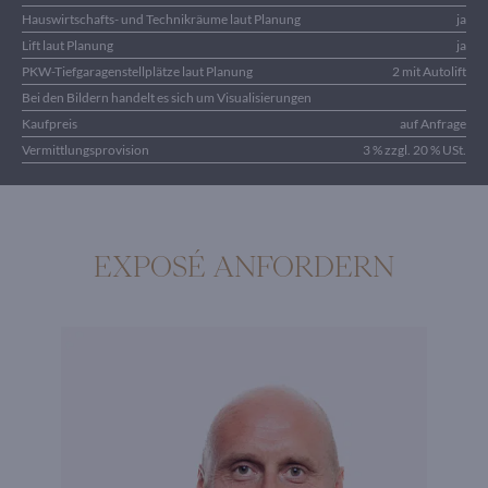
Hauswirtschafts- und Technikräume laut Planung
ja
Lift laut Planung
ja
PKW-Tiefgaragenstellplätze laut Planung
2 mit Autolift
Bei den Bildern handelt es sich um Visualisierungen
Kaufpreis
auf Anfrage
Vermittlungsprovision
3 % zzgl. 20 % USt.
EXPOSÉ ANFORDERN