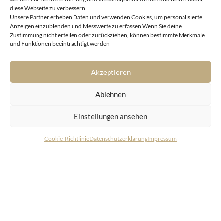
diese Webseite zu verbessern.
Unsere Partner erheben Daten und verwenden Cookies, um personalisierte
Anzeigen einzublenden und Messwerte zu erfassen.Wenn Sie deine
Zustimmung nicht erteilen oder zurückziehen, können bestimmte Merkmale
Jochberg
und Funktionen beeinträchtigt werden.
Erstklassiges Chalet mit Blick in die Südberge
Akzeptieren
Ablehnen
Einstellungen ansehen
Cookie-Richtlinie
Datenschutzerklärung
Impressum
KONTAKT
LIVING DELUXE
Real Estate GmbH