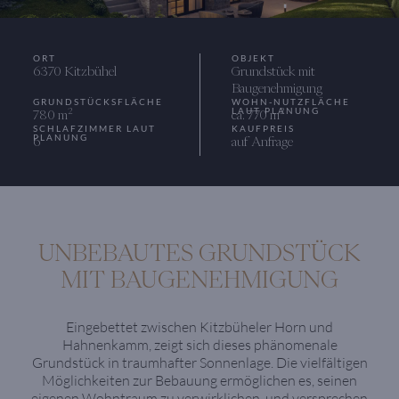
ORT
OBJEKT
6370 Kitzbühel
Grundstück mit
Baugenehmigung
GRUNDSTÜCKSFLÄCHE
WOHN-NUTZFLÄCHE
LAUT PLANUNG
2
2
780 m
ca. 770 m
SCHLAFZIMMER LAUT
KAUFPREIS
PLANUNG
6
auf Anfrage
UNBEBAUTES GRUNDSTÜCK
MIT BAUGENEHMIGUNG
Eingebettet zwischen Kitzbüheler Horn und
Hahnenkamm, zeigt sich dieses phänomenale
Grundstück in traumhafter Sonnenlage. Die vielfältigen
Möglichkeiten zur Bebauung ermöglichen es, seinen
eigenen Wohntraum zu verwirklichen, und versprechen