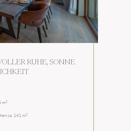
VOLLER RUHE, SONNE
ICHKEIT
iert sein?
t von LIVING DELUXE.
2
5 m
2
chen ca. 141 m