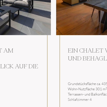
T AM
EIN CHALET 
UND BEHAGL
ICK AUF DIE
er unsere exklusiven Immobilien und Neuzugänge inform
u unserem Newsletter an und treten Sie ein in die Wel
Grundstücksfläche ca. 43
2
Wohn-Nutzfläche 301 m
Terrassen- und Balkonflä
Schlafzimmer 4