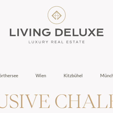
rthersee
Wien
Kitzbühel
Münc
USIVE CHALE