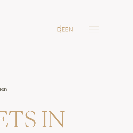
DE
EN
hen
TS IN