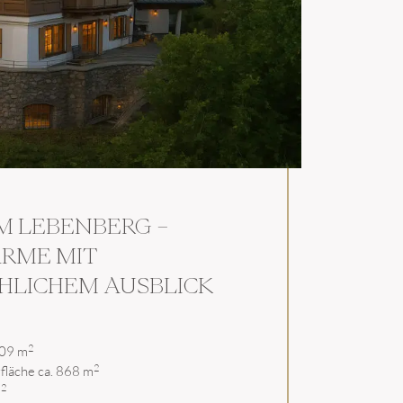
M LEBENBERG –
ARME MIT
HLICHEM AUSBLICK
2
009 m
2
läche ca. 868 m
2
m