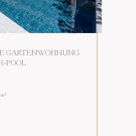
E GARTENWOHNUNG
R-POOL
2
 m