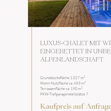
LUXUS-CHALET MIT WE
EINGEBETTET IN UNB
ALPENLANDSCHAFT
2
Grundstücksfläche 1.027 m
2
Wohn-Nutzfläche ca. 683 m
2
Terrassenfläche ca. 190 m
PKW-Tiefgaragenstellplätze 7
Kaufpreis auf Anfrag