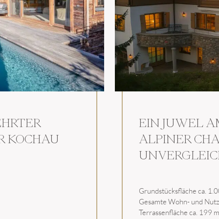
EHRTER
EIN JUWEL A
ER KOCHAU
ALPINER CH
UNVERGLEIC
Grundstücksfläche ca. 1.
Gesamte Wohn- und Nutzf
Terrassenfläche ca. 199 