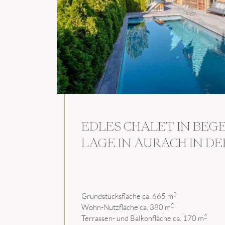
EDLES CHALET IN BEG
LAGE IN AURACH IN D
2
Grundstücksfläche ca. 665 m
2
Wohn-Nutzfläche ca. 380 m
2
Terrassen- und Balkonfläche ca. 170 m