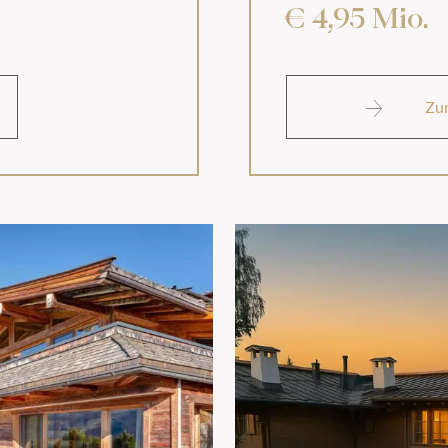
€ 4,95 Mio.
Zu
eige des Formulars ausgeblendet
tzerklärung
zu.