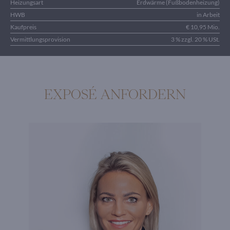
Heizungsart
Erdwärme (Fußbodenheizung)
HWB
in Arbeit
Kaufpreis
€ 10,95 Mio.
Vermittlungsprovision
3 % zzgl. 20 % USt.
EXPOSÉ ANFORDERN