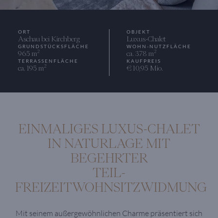
ORT
OBJEKT
Aschau bei Kirchberg
Luxus-Chalet
GRUNDSTÜCKSFLÄCHE
WOHN-NUTZFLÄCHE
2
2
965 m
ca. 378 m
TERRASSENFLÄCHE
KAUFPREIS
2
ca. 195 m
€ 10,95 Mio.
EINMALIGES LUXUS-CHALET
IN NATURLAGE MIT
BEGEHRTER
TEIL-
FREIZEITWOHNSITZWIDMUNG
Mit seinem außergewöhnlichen Charme präsentiert sich