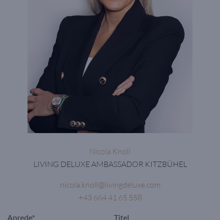
Nicola Knoll
LIVING DELUXE AMBASSADOR KITZBÜHEL
nicola.knoll@livingdeluxe.com
+43 664 41 65 558