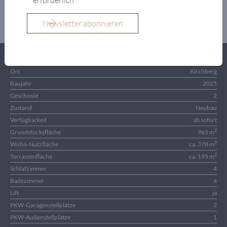
OBJEKTDETAILS
Objekt
Luxus-Chalet
Ort
Kirchberg
Baujahr
2025
Geschosse
2
Zustand
Neubau
Verfügbarkeit
ab sofort
2
Grundstücksfläche
965 m
2
Wohn-Nutzfläche
ca. 378 m
2
Terrassenfläche
ca. 195 m
Schlafzimmer
4
Badezimmer
4
Lift
ja
PKW-Garagenstellplätze
2
PKW-Außenstellplätze
1