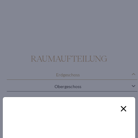
RAUMAUFTEILUNG
Erdgeschoss
Obergeschoss
Vorraum
3 Schlafzimmer
mit jeweils
Badezimmer en
suite