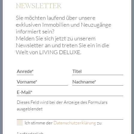
Wellnessbereich
NEWSLETTER
mit Zirbensauna
Sie möchten laufend über unsere
und Relaxzone
exklusiven Immobilien und Neuzugänge
Gäste-WC
informiert sein?
Terrassen-
Melden Sie sich jetzt zu unserem
Zugang zum
Newsletter an und treten Sie ein in die
Welt von LIVING DELUXE.
Garten mit
Outdoor-Pool
Garage
Weinlager
Hauswirtschafts-
und
Technikraum
Dieses Feld wird bei der Anzeige des Formulars
Lift
ausgeblendet
Ich stimme der
Datenschutzerklärung
zu.
* erforderlich