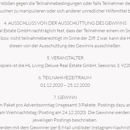
rstößen gegen die Teilnahmebedingungen oder falls Teilnehmer 
suchen zu manipulieren oder sich anderer unredlicher Hilfsmittel 
4. AUSSCHLUSS VON DER AUSSCHÜTTUNG DES GEWINNS
eal Estate GmbH nachträglich fest, dass der Teilnehmer einem im Si
bzw. nicht teilnahmeberechtigt im Sinne der Ziff. 2 war, kann die
diesen von der Ausschüttung des Gewinns ausschließen.
5. VERANSTALTER
spiels ist die HL Living Deluxe Real Estate GmbH, Seecorso 3, 92
6. TEILNAHMEZEITRAUM
01.12.2020 – 25.12.2020
7. GEWINN
m Paket pro Adventsonntag (insgesamt 3 Pakete: Postings dazu a
am Weihnachtstag (Posting am 24.12.2020). Die Gewinne werden a
jeweiligen Postings beschrieben.
werden mit dem Gewinner per E-Mail und/oder Instagram-Nachricht