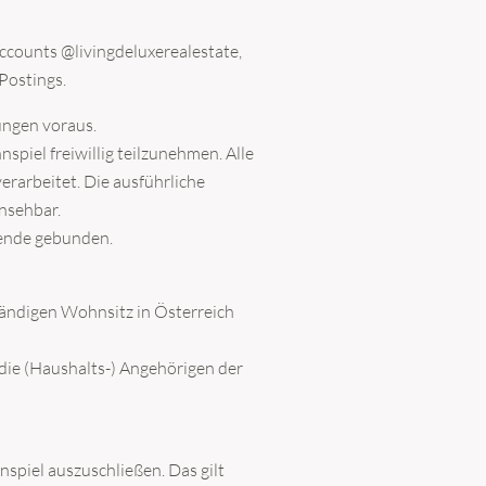
counts @livingdeluxerealestate,
Postings.
ungen voraus.
piel freiwillig teilzunehmen. Alle
rarbeitet. Die ausführliche
nsehbar.
pende gebunden.
ständigen Wohnsitz in Österreich
die (Haushalts-) Angehörigen der
spiel auszuschließen. Das gilt