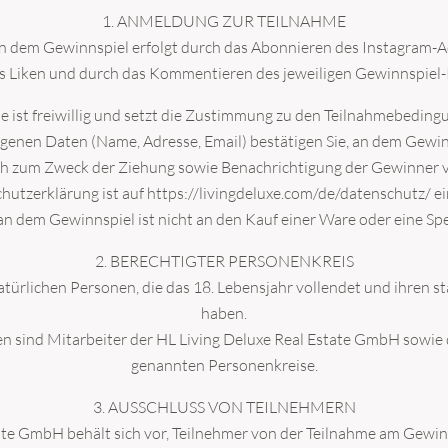
1. ANMELDUNG ZUR TEILNAHME
n dem Gewinnspiel erfolgt durch das Abonnieren des Instagram-Ac
s Liken und durch das Kommentieren des jeweiligen Gewinnspiel-
e ist freiwillig und setzt die Zustimmung zu den Teilnahmebeding
nen Daten (Name, Adresse, Email) bestätigen Sie, an dem Gewinns
h zum Zweck der Ziehung sowie Benachrichtigung der Gewinner ve
hutzerklärung ist auf https://livingdeluxe.com/de/datenschutz/ ei
an dem Gewinnspiel ist nicht an den Kauf einer Ware oder eine S
2. BERECHTIGTER PERSONENKREIS
atürlichen Personen, die das 18. Lebensjahr vollendet und ihren 
haben.
n sind Mitarbeiter der HL Living Deluxe Real Estate GmbH sowie 
genannten Personenkreise.
3. AUSSCHLUSS VON TEILNEHMERN
ate GmbH behält sich vor, Teilnehmer von der Teilnahme am Gewinn