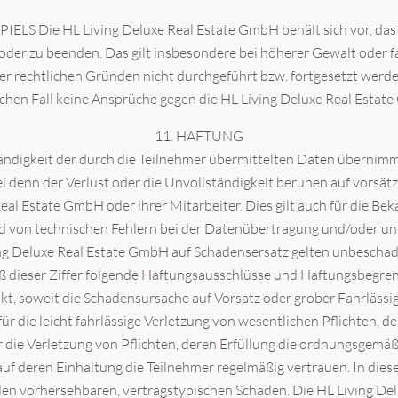
S Die HL Living Deluxe Real Estate GmbH behält sich vor, das
der zu beenden. Das gilt insbesondere bei höherer Gewalt oder f
er unsere exklusiven Immobilien und Neuzugänge inform
er rechtlichen Gründen nicht durchgeführt bzw. fortgesetzt werd
u unserem Newsletter an und treten Sie ein in die Wel
chen Fall keine Ansprüche gegen die HL Living Deluxe Real Estat
11. HAFTUNG
tändigkeit der durch die Teilnehmer übermittelten Daten übernimmt
i denn der Verlust oder die Unvollständigkeit beruhen auf vorsät
Real Estate GmbH oder ihrer Mitarbeiter. Dies gilt auch für die 
d von technischen Fehlern bei der Datenübertragung und/oder una
ing Deluxe Real Estate GmbH auf Schadensersatz gelten unbeschade
dieser Ziffer folgende Haftungsausschlüsse und Haftungsbegrenz
, soweit die Schadensursache auf Vorsatz oder grober Fahrlässigk
eige des Formulars ausgeblendet
r die leicht fahrlässige Verletzung von wesentlichen Pflichten, d
r die Verletzung von Pflichten, deren Erfüllung die ordnungsgem
f deren Einhaltung die Teilnehmer regelmäßig vertrauen. In diese
tzerklärung
zu.
en vorhersehbaren, vertragstypischen Schaden. Die HL Living De