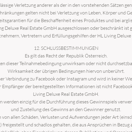
hrlässige Verletzung anderer als der in den vorstehenden Sätzen ge
ränkungen gelten nicht bei Verletzung von Leben, Körper und Ge
sgarantien für die Beschaffenheit eines Produktes und bei argl
ng Deluxe Real Estate GmbH ausgeschlossen oder beschränkt ist gil
nehmern, Vertretern und Erfüllungsgehilfen der HL Living Delux
12. SCHLUSSBESTIMMUNGEN
Es gilt das Recht der Republik Österreich.
en dieser Teilnahmebedingung unwirksam oder nicht durchsetzbar 
Wirksamkeit der übrigen Bedingungen hiervon unberührt.
ner Verbindung zu Facebook oder Instagram und wird in keiner W
er Empfänger der bereitgestellten Informationen ist nicht Faceboo
Living Deluxe Real Estate GmbH.
en werden einzig für die Durchführung dieses Gewinnspiels verwe
und Zustellung des Gewinns an den Gewinner genutzt.
von allen Schäden, Verlusten und Aufwendungen jeder Art (einsc
reigestellt und schadlos gehalten, die aus Ansprüchen in Bezug a