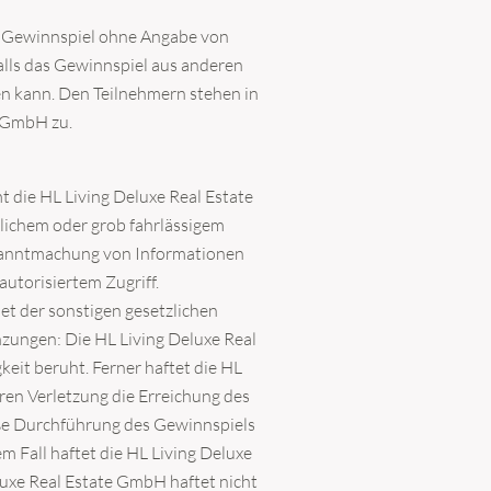
 Gewinnspiel ohne Angabe von
alls das Gewinnspiel aus anderen
iert sein?
en kann. Den Teilnehmern stehen in
t von LIVING DELUXE.
e GmbH zu.
 die HL Living Deluxe Real Estate
zlichem oder grob fahrlässigem
Bekanntmachung von Informationen
utorisiertem Zugriff.
t der sonstigen gesetzlichen
ungen: Die HL Living Deluxe Real
eit beruht. Ferner haftet die HL
eren Verletzung die Erreichung des
äße Durchführung des Gewinnspiels
m Fall haftet die HL Living Deluxe
luxe Real Estate GmbH haftet nicht