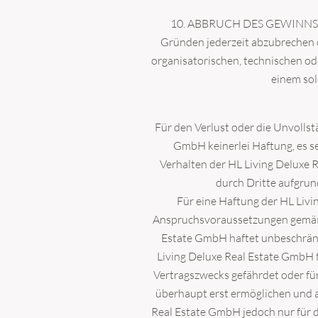
10. ABBRUCH DES GEWINNSPIEL
NEWSLETTER
Gründen jederzeit abzubrechen o
Sie möchten laufend üb
organisatorischen, technischen od
Melden Sie sich jetzt z
einem sol
Für den Verlust oder die Unvolls
GmbH keinerlei Haftung, es se
Verhalten der HL Living Deluxe 
durch Dritte aufgrun
Für eine Haftung der HL Liv
Anspruchsvoraussetzungen gemäß 
Estate GmbH haftet unbeschränkt
Dieses Feld wird bei der Anz
Living Deluxe Real Estate GmbH fü
Vertragszwecks gefährdet oder fü
überhaupt erst ermöglichen und au
Ich stimme der
Datenschu
Real Estate GmbH jedoch nur für d