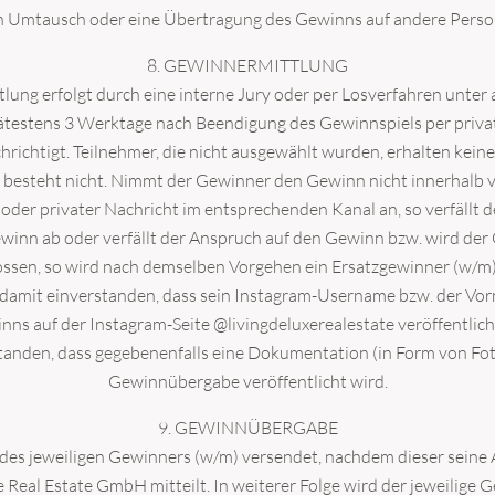
in Umtausch oder eine Übertragung des Gewinns auf andere Person
8. GEWINNERMITTLUNG
ung erfolgt durch eine interne Jury oder per Losverfahren unter 
testens 3 Werktage nach Beendigung des Gewinnspiels per priva
ichtigt. Teilnehmer, die nicht ausgewählt wurden, erhalten keine
besteht nicht. Nimmt der Gewinner den Gewinn nicht innerhalb 
oder privater Nachricht im entsprechenden Kanal an, so verfällt 
winn ab oder verfällt der Anspruch auf den Gewinn bzw. wird d
ssen, so wird nach demselben Vorgehen ein Ersatzgewinner (w/m)
h damit einverstanden, dass sein Instagram-Username bzw. der Vo
s auf der Instagram-Seite @livingdeluxerealestate veröffentlicht
tanden, dass gegebenenfalls eine Dokumentation (in Form von F
Gewinnübergabe veröffentlicht wird.
9. GEWINNÜBERGABE
des jeweiligen Gewinners (w/m) versendet, nachdem dieser seine
e Real Estate GmbH mitteilt. In weiterer Folge wird der jeweilige 