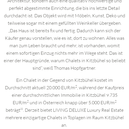
Architektur, sondern auch eine qualitativ hochwertige und
perfekt abgestimmte Einrichtung, die bis ins letzte Detail
durchdacht ist. Das Objekt wird mit Möbeln, Kunst, Deko und
teilweise sogar mit einem gefüllten Weinkeller übergeben.
„Das Haus ist bereits fix und fertig. Dadurch kann sich der
Käufer genau vorstellen, wie es ist, dort zu wohnen. Alles was
man zum Leben braucht und mehr, ist vorhanden, womit
einem sofortigen Einzug nichts mehr im Wege steht. Das ist
einer der Hauptgründe, warum Chalets in Kitzbühel so beliebt
sind“, weiß Thomas Hopfgartner.
Ein Chalet in der Gegend von Kitzbühel kostet im
2
Durchschnitt aktuell 20.000 EUR/m
, während der Kaufpreis
einer durchschnittlichen Immobilie in Kitzbühel 9.735
2
2
EUR/m
und in Österreich knapp über 5.000 EUR/m
iii
beträgt
. Derzeit bietet LIVING DELUXE Luxury Real Estate
mehrere einzigartige Chalets in Toplagen im Raum Kitzbühel
an.