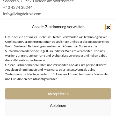
Seecorso 3 | 9220 Velden am Wörthersee
+43 4274 38244
info@livingdeluxe.com
Cookie-Zustimmung verwalten
LIVING DELUXE Deutschland
Um Ihnen ein optimales Erlebnis zu bieten, verwenden wir Technologien wie
Real Estate GmbH
Cookies, um Geräteinformationen zu speichern und/oder darauf zuzugreifen.
Schäfflerstraße 3 | 80333 München
Wenn Sie diesen Technologien zustimmen, können wir Daten wie das
Surfverhalten oder eindeutige IDs auf dieser Website verarbeiten. Cookies
werden zur Benutzerführung und Webanalyse verwendet und helfen dabei,
IMMOBILIEN
diese Webseite zu verbessern.
Unsere Partner erheben Daten und verwenden Cookies, um personalisierte
Anzeigen einzublenden und Messwerte zu erfassen.Wenn Sie deine
Wörthersee
AGB
Zustimmung nicht erteilen oder zurückziehen, können bestimmte Merkmale
Wien
Datenschutzerklärung
und Funktionen beeinträchtigt werden.
Kitzbühel
Cookie-Richtlinie (EU)
München
Impressum
|
Kontakt
Akzeptieren
Ablehnen