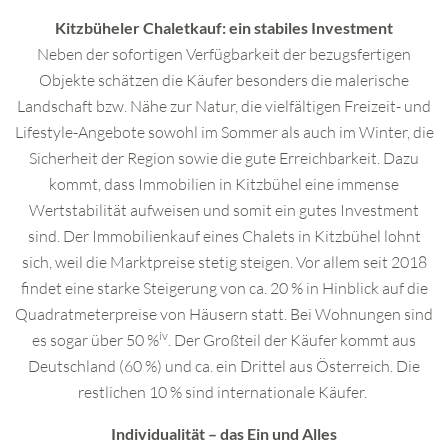
Kitzbüheler Chaletkauf: ein stabiles Investment
Neben der sofortigen Verfügbarkeit der bezugsfertigen
Objekte schätzen die Käufer besonders die malerische
NEWSLETTER
Landschaft bzw. Nähe zur Natur, die vielfältigen Freizeit- und
Lifestyle-Angebote sowohl im Sommer als auch im Winter, die
Sie möchten laufend über unsere
Sicherheit der Region sowie die gute Erreichbarkeit. Dazu
exklusiven Immobilien und Neuzugänge
kommt, dass Immobilien in Kitzbühel eine immense
informiert sein?
Melden Sie sich jetzt zu unserem
Wertstabilität aufweisen und somit ein gutes Investment
Newsletter an und treten Sie ein in die
sind. Der Immobilienkauf eines Chalets in Kitzbühel lohnt
Welt von LIVING DELUXE.
sich, weil die Marktpreise stetig steigen. Vor allem seit 2018
findet eine starke Steigerung von ca. 20 % in Hinblick auf die
Quadratmeterpreise von Häusern statt. Bei Wohnungen sind
iv
es sogar über 50 %
. Der Großteil der Käufer kommt aus
Deutschland (60 %) und ca. ein Drittel aus Österreich. Die
restlichen 10 % sind internationale Käufer.
Dieses Feld wird bei der Anzeige des Formulars
Individualität – das Ein und Alles
ausgeblendet