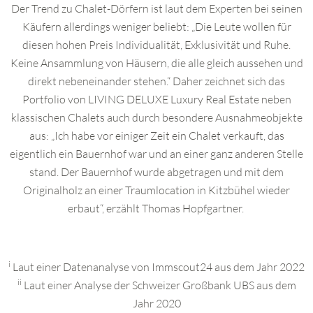
Der Trend zu Chalet-Dörfern ist laut dem Experten bei seinen
Käufern allerdings weniger beliebt: „Die Leute wollen für
Ich stimme der
Datenschutzerklärung
zu.
diesen hohen Preis Individualität, Exklusivität und Ruhe.
* erforderlich
Keine Ansammlung von Häusern, die alle gleich aussehen und
direkt nebeneinander stehen.“ Daher zeichnet sich das
Portfolio von LIVING DELUXE Luxury Real Estate neben
klassischen Chalets auch
durch besondere Ausnahmeobjekte
aus: „Ich habe vor einiger Zeit ein Chalet verkauft, das
eigentlich ein Bauernhof war und an einer ganz anderen Stelle
stand. Der Bauernhof wurde
abgetragen und mit dem
Originalholz an einer Traumlocation in Kitzbühel wieder
erbaut“, erzählt Thomas Hopfgartner.
i
Laut einer Datenanalyse von Immscout24 aus dem Jahr 2022
ii
Laut einer Analyse der Schweizer Großbank UBS aus dem
Jahr 2020