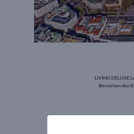
LIVING DELUXE Lux
Bereichen des K
„
Unser wichtigstes Credo ist, dass
Wohnträume oder verhelfen zu eine