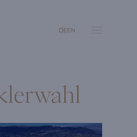
DE
EN
klerwahl