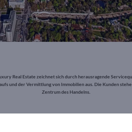
ury Real Estate zeichnet sich durch herausragende Servicequal
aufs und der Vermittlung von Immobilien aus. Die Kunden stehe
Zentrum des Handelns.
 wir unseren Kunden zuhören und sie dementsprechend beraten. Dadurch fi
m möglichst schnellen Kauf zum besten Preis
“, erklärt Thomas Hopfga