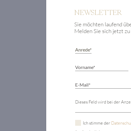
DELUXE Luxury Real Estate. Daf
NEWSLETTER
Vertragsabwicklung und darüber h
innerhalb Österreichs an mehreren 
Sie möchten laufend üb
Österreichs, dort sind auch die ei
Melden Sie sich jetzt z
Rundumservice, der einem Concier
was das Herz der Kunden sonst noch
DELUXE Luxury Real Estate zähle
Service von LIVING DELUXE Luxur
Entscheidung für einen Verkauf über
werden die Immobilie zu verkaufe
Wettbewerb das Problem, doch wir k
auch auf den finalen Verkaufsprei
Estate. Wer uns beauftragt, bekomm
unsere Kunden“, betont Thomas Ho
unterscheide sich das Luxusimmobi
Dieses Feld wird bei der Anz
Belangen und somit gegenseitiges Ve
von Beginn der Objektsuche bis zum
wichtig un
Ich stimme der
Datenschu