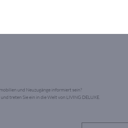
mmobilien und Neuzugänge informiert sein?
 und treten Sie ein in die Welt von LIVING DELUXE.