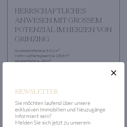
HERRSCHAFTLICHES
ANWESEN MIT GROSSEM
POTENZIAL IM HERZEN VON
GRINZING
2
Grundstücksfläche ca. 5.622 m
2
Wohn-Nutzfläche gesamt ca. 2.503 m
2
Garagenfläche ca. 450 m
Fantastische Ausbau- und Nutzungsmöglichkeiten
€ 14 Mio.
NEWSLETTER
Zum Objekt
Sie möchten laufend über unsere
exklusiven Immobilien und Neuzugänge
informiert sein?
Melden Sie sich jetzt zu unserem