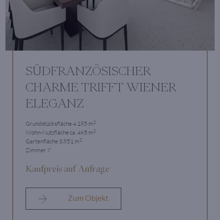
SÜDFRANZÖSISCHER
CHARME TRIFFT WIENER
ELEGANZ
2
Grundstücksfläche 4.185 m
2
Wohn-Nutzfläche ca. 465 m
2
Gartenfläche 3.851 m
Zimmer 7
Kaufpreis auf Anfrage
Zum Objekt