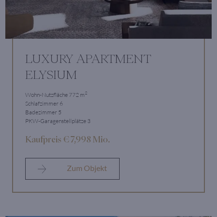
LUXURY APARTMENT
ELYSIUM
2
Wohn-Nutzfläche 772 m
Schlafzimmer 6
Badezimmer 5
PKW-Garagenstellplätze 3
Kaufpreis € 7,998 Mio.
Zum Objekt