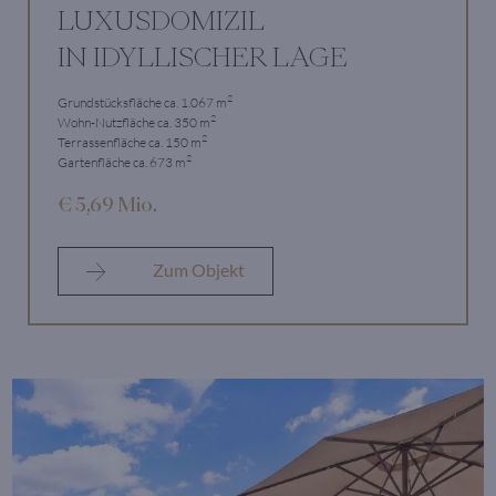
LUXUSDOMIZIL
IN IDYLLISCHER LAGE
2
Grundstücksfläche ca. 1.067 m
2
Wohn-Nutzfläche ca. 350 m
2
Terrassenfläche ca. 150 m
2
Gartenfläche ca. 673 m
€ 5,69 Mio.
Zum Objekt