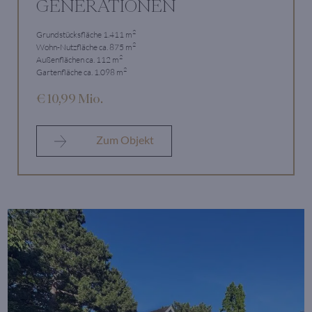
GENERATIONEN
2
Grundstücksfläche 1.411 m
2
Wohn-Nutzfläche ca. 875 m
2
Außenflächen ca. 112 m
2
Gartenfläche ca. 1.098 m
€ 10,99 Mio.
Zum Objekt