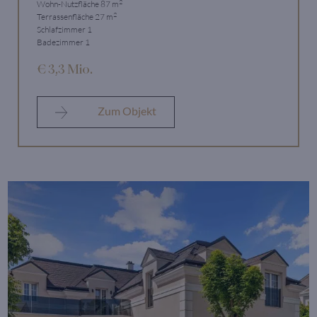
2
Wohn-Nutzfläche 87 m
2
Terrassenfläche 27 m
Schlafzimmer 1
Badezimmer 1
€ 3,3 Mio.
Zum Objekt