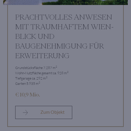
PRACHTVOLLES ANWESEN
MIT TRAUMHAFTEM WIEN-
BLICK UND
BAUGENEHMIGUNG FÜR
ERWEITERUNG
2
Grundstücksfläche 7.287 m
2
Wohn-Nutzfläche gesamt ca. 928 m
2
Tiefgarage ca. 292 m
2
Garten 5.935 m
€ 10,9 Mio.
Zum Objekt