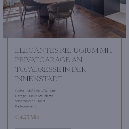
ELEGANTES REFUGIUM MIT
PRIVATGARAGE AN
TOPADRESSE IN DER
INNENSTADT
2
Wohn-Nutzfläche 170,41 m
Garage 2 PKW-Stellplätze
Schlafzimmer 2 bis 3
Badezimmer 2
€ 4,25 Mio.