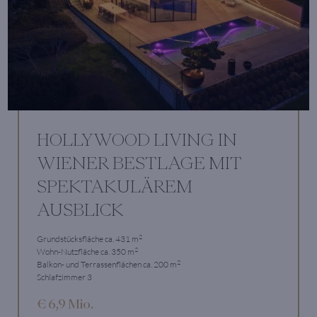
HOLLYWOOD LIVING IN
WIENER BESTLAGE MIT
SPEKTAKULÄREM
AUSBLICK
2
Grundstücksfläche ca. 431 m
2
Wohn-Nutzfläche ca. 350 m
2
Balkon- und Terrassenflächen ca. 200 m
Schlafzimmer 3
€ 6,9 Mio.