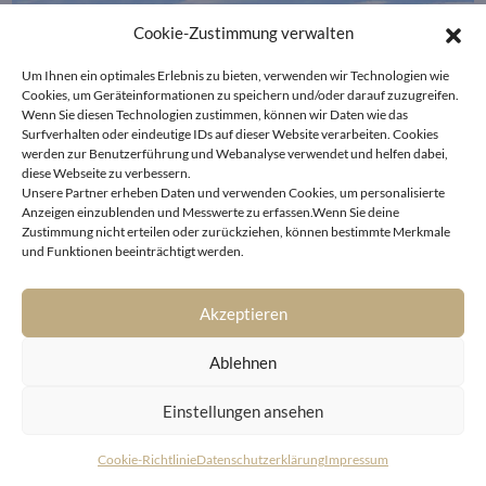
Cookie-Zustimmung verwalten
Um Ihnen ein optimales Erlebnis zu bieten, verwenden wir Technologien wie
Cookies, um Geräteinformationen zu speichern und/oder darauf zuzugreifen.
Wenn Sie diesen Technologien zustimmen, können wir Daten wie das
Surfverhalten oder eindeutige IDs auf dieser Website verarbeiten. Cookies
werden zur Benutzerführung und Webanalyse verwendet und helfen dabei,
diese Webseite zu verbessern.
Unsere Partner erheben Daten und verwenden Cookies, um personalisierte
Anzeigen einzublenden und Messwerte zu erfassen.Wenn Sie deine
Zustimmung nicht erteilen oder zurückziehen, können bestimmte Merkmale
und Funktionen beeinträchtigt werden.
Akzeptieren
THE ONE –
Ablehnen
WO DESIGN AUF AUSSICHT
Einstellungen ansehen
TRIFFT
2
Grundstücksfläche 1.058 m
Cookie-Richtlinie
Datenschutzerklärung
Impressum
2
Wohn-Nutzfläche ca. 400 m