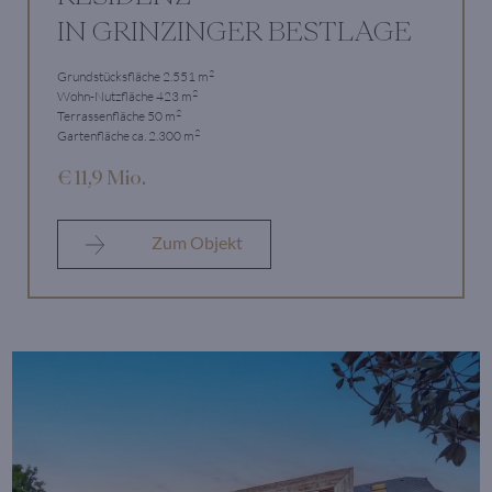
IN GRINZINGER BESTLAGE
2
Grundstücksfläche 2.551 m
2
Wohn-Nutzfläche 423 m
2
Terrassenfläche 50 m
2
Gartenfläche ca. 2.300 m
€ 11,9 Mio.
Zum Objekt