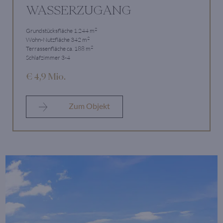
WASSERZUGANG
2
Grundstücksfläche 1.244 m
2
Wohn-Nutzfläche 342 m
2
Terrassenfläche ca. 188 m
Schlafzimmer 3-4
€ 4,9 Mio.
Zum Objekt