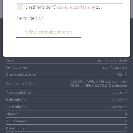
Ich stimme der
Datenschutzerklärung
zu.
* erforderlich
Objektart
Doppelhaushälfte mit Freizeitwohnsitz
Ort
Kitzbühel
Baujahr
Erstbezug 1980
4 (Dachgeschoss noch
Geschosse
nicht ausgebaut)
Zustand
gepflegter Zustand
Verfügbarkeit
nach Absprache
2
Grundstücksfläche
432 m
126,28 m² WFL mit Freizeitwohnsitz
Wohn-Nutzfläche
98,38 m² NFL + 22,75m² Dachboden
2
Terrassenflächen
ca. 16 m
2
Balkonfläche
ca. 24 m
2
Gartenfläche
332,90 m
Zimmer
4
Schlafzimmer
3
Badezimmer
2