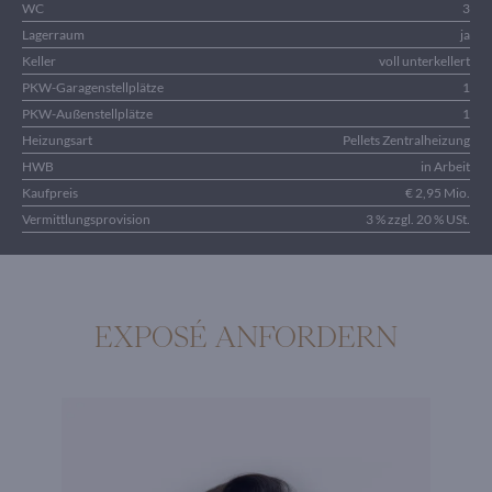
WC
3
Lagerraum
ja
Keller
voll unterkellert
PKW-Garagenstellplätze
1
PKW-Außenstellplätze
1
Heizungsart
Pellets Zentralheizung
HWB
in Arbeit
Kaufpreis
€ 2,95 Mio.
Vermittlungsprovision
3 % zzgl. 20 % USt.
EXPOSÉ ANFORDERN