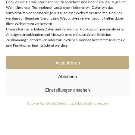
Cookies, um Geräteinformationen zu speichern und/oder darauf zuzugreifen.
Wenn Sie diesen Technologien zustimmen, können wir Daten wie das
Surfverhalten oder eindeutige IDs auf dieser Website verarbeiten. Cookies
werden zur Benutzerführung und Webanalyse verwendet und helfen dabei,
diese Webseite zu verbessern.
Unsere Partner erheben Daten und verwenden Cookies, um personalisierte
Anzeigen einzublenden und Messwerte zu erfassen.Wenn Sie deine
Zustimmung nicht erteilen oder zurückziehen, können bestimmte Merkmale
Kitzbühel
und Funktionen beeinträchtigt werden.
Exklusive Erstbezugswohnung mitten in der
Gamsstadt
Akzeptieren
Ablehnen
Einstellungen ansehen
Cookie-Richtlinie
Datenschutzerklärung
Impressum
KONTAKT