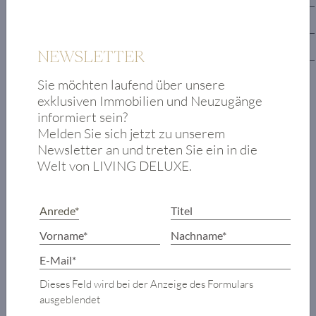
Dachboden
Untergeschoss
NEWSLETTER
Sie möchten laufend über unsere
Vorraum
exklusiven Immobilien und Neuzugänge
Geräumige Diele
informiert sein?
Garderobe
Melden Sie sich jetzt zu unserem
Gäste-WC
Newsletter an und treten Sie ein in die
Küche
Welt von LIVING DELUXE.
Wohnzimmer
mit Essbereich
Terrasse und
Garten
Dieses Feld wird bei der Anzeige des Formulars
ausgeblendet
OBJEKTDETAILS