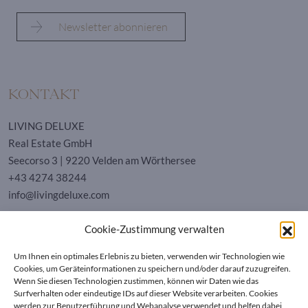
KONTAKT
LIVING DELUXE
Real Estate GmbH
Seecorso 3 | 9220 Velden am Wörthersee
+43 4274 38244
info@livingdeluxe.com
Cookie-Zustimmung verwalten
LIVING DELUXE Deutschland
Um Ihnen ein optimales Erlebnis zu bieten, verwenden wir Technologien wie
Real Estate GmbH
Cookies, um Geräteinformationen zu speichern und/oder darauf zuzugreifen.
Schäfflerstraße 3 | 80333 München
Wenn Sie diesen Technologien zustimmen, können wir Daten wie das
Surfverhalten oder eindeutige IDs auf dieser Website verarbeiten. Cookies
werden zur Benutzerführung und Webanalyse verwendet und helfen dabei,