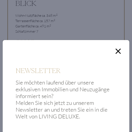
BLICK
2
Wohn-Nutzfläche ca. 348 m
2
Terrassenfläche ca. 157 m
2
Gartenfläche ca. 491 m
Schlafzimmer 7
€ 9,9 Mio.
Zum Objekt
NEWSLETTER
Sie möchten laufend über unsere
exklusiven Immobilien und Neuzugänge
informiert sein?
Melden Sie sich jetzt zu unserem
Newsletter an und treten Sie ein in die
Welt von LIVING DELUXE.