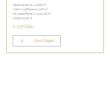
2
Gesamtareal ca. 11.000 m
2
Wohn-Nutzfläche ca. 105 m
2
Terrassenfläche 2 x je ca. 30 m
Schlafzimmer 3
€ 3,95 Mio.
Zum Objekt