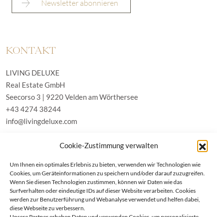
KONTAKT
LIVING DELUXE
Real Estate GmbH
Seecorso 3 | 9220 Velden am Wörthersee
+43 4274 38244
info@livingdeluxe.com
Cookie-Zustimmung verwalten
LIVING DELUXE Deutschland
Um Ihnen ein optimales Erlebnis zu bieten, verwenden wir Technologien wie
Real Estate GmbH
Cookies, um Geräteinformationen zu speichern und/oder darauf zuzugreifen.
Schäfflerstraße 3 | 80333 München
Wenn Sie diesen Technologien zustimmen, können wir Daten wie das
Surfverhalten oder eindeutige IDs auf dieser Website verarbeiten. Cookies
werden zur Benutzerführung und Webanalyse verwendet und helfen dabei,
IMMOBILIEN
diese Webseite zu verbessern.
Unsere Partner erheben Daten und verwenden Cookies, um personalisierte