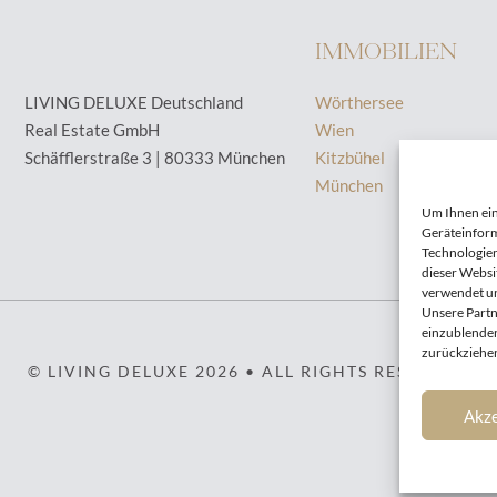
IMMOBILIEN
LIVING DELUXE Deutschland
Wörthersee
Real Estate GmbH
Wien
Schäfflerstraße 3 | 80333 München
Kitzbühel
München
Um Ihnen ein
Geräteinform
Technologien
dieser Websi
verwendet un
Unsere Partn
einzublenden
zurückziehen
© LIVING DELUXE 2026 • ALL RIGHTS RESERVED
Akze