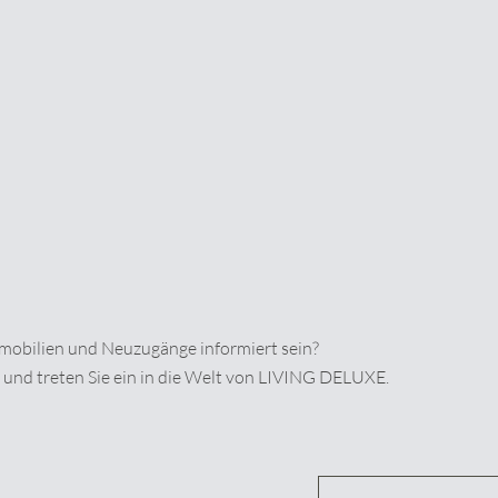
eige des Formulars ausgeblendet
tzerklärung
zu.
mmobilien und Neuzugänge informiert sein?
 und treten Sie ein in die Welt von LIVING DELUXE.