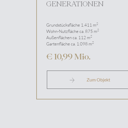
GENERATIONEN
2
Grundstücksfläche 1.411 m
2
Wohn-Nutzfläche ca. 875 m
2
Außenflächen ca. 112 m
2
Gartenfläche ca. 1.098 m
€ 10,99 Mio.
NEWSLETTER
Zum Objekt
Sie möchten laufend üb
Melden Sie sich jetzt z