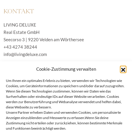
KONTAKT
LIVING DELUXE
Real Estate GmbH
Seecorso 3 | 9220 Velden am Wörthersee
+43 4274 38244
info@livingdeluxe.com
Cookie-Zustimmung verwalten
LIVING DELUXE Deutschland
Um Ihnen ein optimales Erlebnis zu bieten, verwenden wir Technologien wie
Real Estate GmbH
Cookies, um Geräteinformationen zu speichern und/oder darauf zuzugreifen.
Schäfflerstraße 3 | 80333 München
Wenn Sie diesen Technologien zustimmen, können wir Daten wie das
Surfverhalten oder eindeutige IDs auf dieser Website verarbeiten. Cookies
werden zur Benutzerführung und Webanalyse verwendet und helfen dabei,
IMMOBILIEN
diese Webseite zu verbessern.
Unsere Partner erheben Daten und verwenden Cookies, um personalisierte
Anzeigen einzublenden und Messwerte zu erfassen.Wenn Sie deine
Wörthersee
AGB
Zustimmung nicht erteilen oder zurückziehen, können bestimmte Merkmale
Wien
Datenschutzerklärung
und Funktionen beeinträchtigt werden.