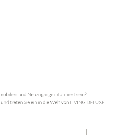
eige des Formulars ausgeblendet
tzerklärung
zu.
mmobilien und Neuzugänge informiert sein?
 und treten Sie ein in die Welt von LIVING DELUXE.