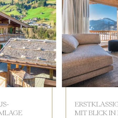
US-
ERSTKLASSI
UMLAGE
MIT BLICK IN