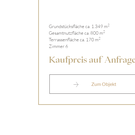
2
Grundstücksfläche ca. 1.349 m
2
Gesamtnutzfläche ca. 800 m
2
Terrassenfläche ca. 170 m
Zimmer 6
Kaufpreis auf Anfrag
NEWSLETTER
Zum Objekt
Sie möchten laufend üb
Melden Sie sich jetzt z