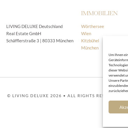
IMMOBILIEN
LIVING DELUXE Deutschland
Wörthersee
Real Estate GmbH
Wien
Schäfflerstraße 3 | 80333 München
Kitzbühel
München
Um Ihnen ein
Geräteinform
Technologien
dieser Websi
verwendet un
Unsere Partn
einzublenden
zurückziehen
© LIVING DELUXE 2026 • ALL RIGHTS RESERVED
Akze