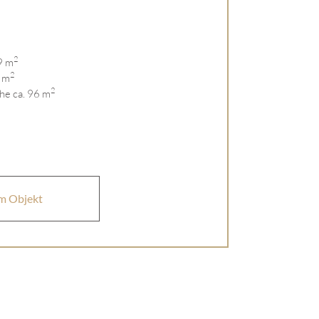
2
9 m
2
 m
2
he ca. 96 m
m Objekt
iert sein?
t von LIVING DELUXE.