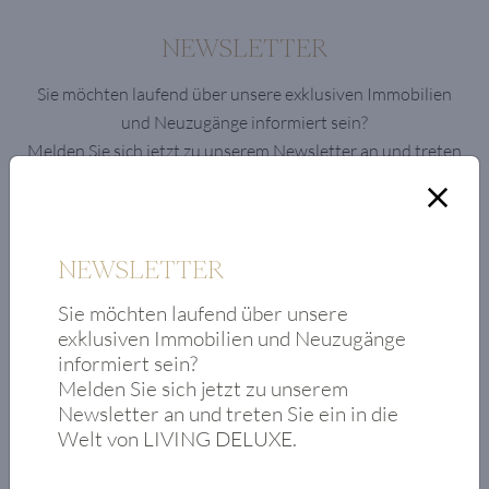
NEWSLETTER
Sie möchten laufend über unsere exklusiven Immobilien
und Neuzugänge informiert sein?
Melden Sie sich jetzt zu unserem Newsletter an und treten
Sie ein in die Welt von LIVING DELUXE.
NEWSLETTER
Sie möchten laufend über unsere
exklusiven Immobilien und Neuzugänge
informiert sein?
Dieses Feld wird bei der Anzeige des Formulars ausgeblendet
Melden Sie sich jetzt zu unserem
Newsletter an und treten Sie ein in die
Ich stimme der
Datenschutzerklärung
zu.
Welt von LIVING DELUXE.
* erforderlich