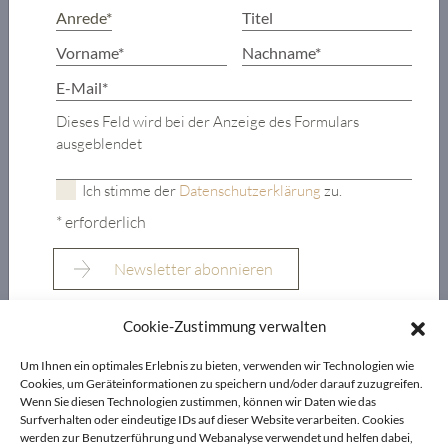
Dieses Feld wird bei der Anzeige des Formulars
KONTAKT
ausgeblendet
LIVING DELUXE
Ich stimme der
Datenschutzerklärung
zu.
Real Estate GmbH
* erforderlich
Seecorso 3 | 9220 Velden am Wörthersee
+43 4274 38244
info@livingdeluxe.com
Cookie-Zustimmung verwalten
LIVING DELUXE Deutschland
Um Ihnen ein optimales Erlebnis zu bieten, verwenden wir Technologien wie
Real Estate GmbH
Cookies, um Geräteinformationen zu speichern und/oder darauf zuzugreifen.
Schäfflerstraße 3 | 80333 München
Wenn Sie diesen Technologien zustimmen, können wir Daten wie das
Surfverhalten oder eindeutige IDs auf dieser Website verarbeiten. Cookies
werden zur Benutzerführung und Webanalyse verwendet und helfen dabei,