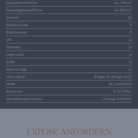
2
Grundstücksfläche
ca. 790 m
2
Gesamtgebäudefläche
ca. 860 m
Zimmer
12
Schlafzimmer
9
Badezimmer
5
Lift
ja
Wellness
ja
Lagerraum
ja
Keller
ja
Alarmanlage
ja
Heizungsart
Erdgas, BJ Anlage 2021
2
HWB
86,2 kWh/m
a
Kaufpreis
€ 12,5 Mio.
Vermittlungsprovision
3 % zzgl. 19 % USt.
EXPOSÉ ANFORDERN