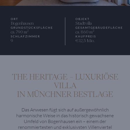
ORT
OBJEKT
Bogenhausen
Stadtvilla
GRUNDSTÜCKSFLÄCHE
GESAMTGEBÄUDEFLÄCHE
2
2
ca. 790 m
ca. 860 m
SCHLAFZIMMER
KAUFPREIS
9
€ 12,5 Mio.
THE HERITAGE – LUXURIÖSE
VILLA
IN MÜNCHNER BESTLAGE
Das Anwesen fügt sich auf außergewöhnlich
harmonische Weise in das historisch gewachsene
Umfeld von Bogenhausen ein – einem der
renommiertesten und exklusivsten Villenviertel