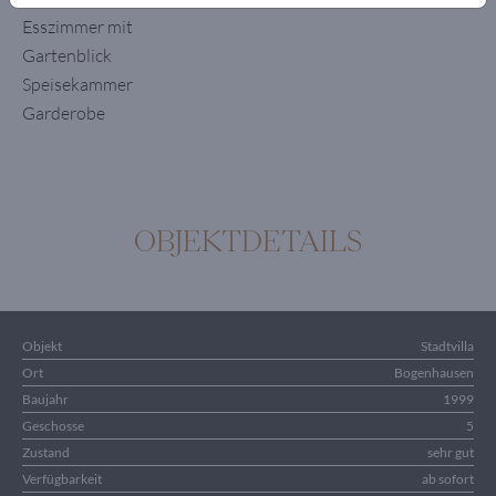
Esszimmer mit
Gartenblick
Speisekammer
Garderobe
OBJEKTDETAILS
Objekt
Stadtvilla
Ort
Bogenhausen
Baujahr
1999
Geschosse
5
Zustand
sehr gut
Verfügbarkeit
ab sofort