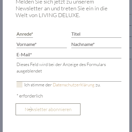
Melden Sie sich jetzt zu unserem
Newsletter an und treten Sie ein in die
Wohneinheit 1 - 1. Obergeschoss
Welt von LIVING DELUXE.
Wohneinheit 1 - 2. Obergeschoss
Wohneinheit 2 - Erdgeschoss
1. Untergeschoss
2. Untergeschoss
Dieses Feld wird bei der Anzeige des Formulars
Halle
ausgeblendet
Entrée
Ich stimme der
Datenschutzerklärung
zu.
Wohnbereich
mit
* erforderlich
offenem Kamin
und
zwei
Terrassenzugängen
Küche