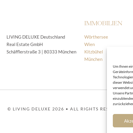
IMMOBILIEN
LIVING DELUXE Deutschland
Wörthersee
Real Estate GmbH
Wien
Schäfflerstraße 3 | 80333 München
Kitzbühel
München
Um Ihnen ein
Geräteinform
Technologien
dieser Websi
verwendet un
Unsere Partn
einzublenden
zurückziehen
© LIVING DELUXE 2026 • ALL RIGHTS RESERVED
Akze