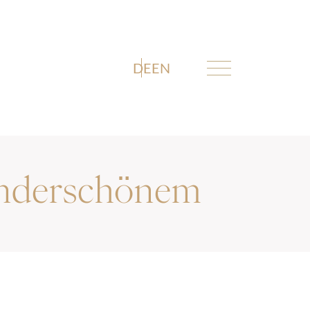
DE
EN
underschönem