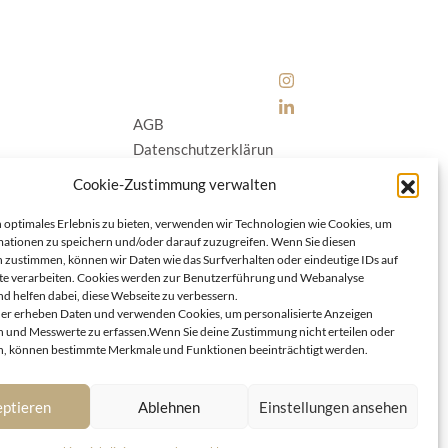
AGB
Datenschutzerklärun
g
Cookie-Zustimmung verwalten
Cookie-Richtlinie (E
U)
 optimales Erlebnis zu bieten, verwenden wir Technologien wie Cookies, um
ationen zu speichern und/oder darauf zuzugreifen. Wenn Sie diesen
Impressum
|
Kontakt
 zustimmen, können wir Daten wie das Surfverhalten oder eindeutige IDs auf
te verarbeiten. Cookies werden zur Benutzerführung und Webanalyse
d helfen dabei, diese Webseite zu verbessern.
er erheben Daten und verwenden Cookies, um personalisierte Anzeigen
 und Messwerte zu erfassen.Wenn Sie deine Zustimmung nicht erteilen oder
, können bestimmte Merkmale und Funktionen beeinträchtigt werden.
ptieren
Ablehnen
Einstellungen ansehen