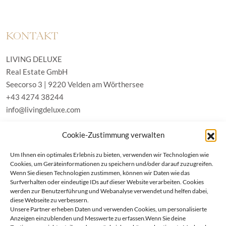
KONTAKT
LIVING DELUXE
Real Estate GmbH
Seecorso 3 | 9220 Velden am Wörthersee
+43 4274 38244
info@livingdeluxe.com
Cookie-Zustimmung verwalten
LIVING DELUXE Deutschland
Um Ihnen ein optimales Erlebnis zu bieten, verwenden wir Technologien wie
Real Estate GmbH
Cookies, um Geräteinformationen zu speichern und/oder darauf zuzugreifen.
Schäfflerstraße 3 | 80333 München
Wenn Sie diesen Technologien zustimmen, können wir Daten wie das
Surfverhalten oder eindeutige IDs auf dieser Website verarbeiten. Cookies
werden zur Benutzerführung und Webanalyse verwendet und helfen dabei,
IMMOBILIEN
diese Webseite zu verbessern.
Unsere Partner erheben Daten und verwenden Cookies, um personalisierte
Anzeigen einzublenden und Messwerte zu erfassen.Wenn Sie deine
Wörthersee
AGB