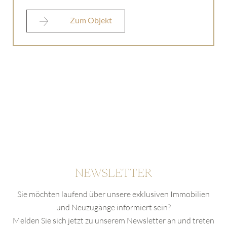
Dieses Feld wird bei der Anzeige des Formulars
ausgeblendet
Zum Objekt
Ich stimme der
Datenschutzerklärung
zu.
* erforderlich
NEWSLETTER
Sie möchten laufend über unsere exklusiven Immobilien
und Neuzugänge informiert sein?
Melden Sie sich jetzt zu unserem Newsletter an und treten