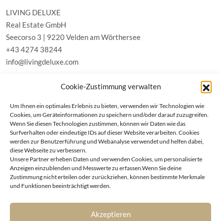
LIVING DELUXE
Real Estate GmbH
Seecorso 3 | 9220 Velden am Wörthersee
+43 4274 38244
info@livingdeluxe.com
Cookie-Zustimmung verwalten
LIVING DELUXE Deutschland
Um Ihnen ein optimales Erlebnis zu bieten, verwenden wir Technologien wie
Real Estate GmbH
Cookies, um Geräteinformationen zu speichern und/oder darauf zuzugreifen.
Schäfflerstraße 3 | 80333 München
Wenn Sie diesen Technologien zustimmen, können wir Daten wie das
Surfverhalten oder eindeutige IDs auf dieser Website verarbeiten. Cookies
werden zur Benutzerführung und Webanalyse verwendet und helfen dabei,
IMMOBILIEN
diese Webseite zu verbessern.
Unsere Partner erheben Daten und verwenden Cookies, um personalisierte
Anzeigen einzublenden und Messwerte zu erfassen.Wenn Sie deine
Wörthersee
AGB
Zustimmung nicht erteilen oder zurückziehen, können bestimmte Merkmale
Wien
Datenschutzerklärung
und Funktionen beeinträchtigt werden.
Kitzbühel
Cookie-Richtlinie (EU)
München
Impressum
|
Kontakt
Akzeptieren