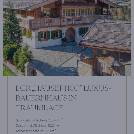
DER „HAUSERHOF“ LUXUS-
BAUERNHAUS IN
TRAUMLAGE
2
Grundstücksfläche ca. 1.349 m
2
Gesamtnutzfläche ca. 800 m
2
Terrassenfläche ca. 170 m