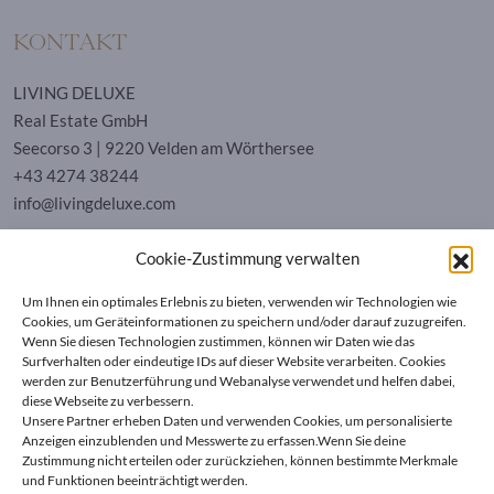
KONTAKT
LIVING DELUXE
Real Estate GmbH
Seecorso 3 | 9220 Velden am Wörthersee
+43 4274 38244
info@livingdeluxe.com
Cookie-Zustimmung verwalten
LIVING DELUXE Deutschland
Um Ihnen ein optimales Erlebnis zu bieten, verwenden wir Technologien wie
Real Estate GmbH
Cookies, um Geräteinformationen zu speichern und/oder darauf zuzugreifen.
Schäfflerstraße 3 | 80333 München
Wenn Sie diesen Technologien zustimmen, können wir Daten wie das
Surfverhalten oder eindeutige IDs auf dieser Website verarbeiten. Cookies
werden zur Benutzerführung und Webanalyse verwendet und helfen dabei,
IMMOBILIEN
diese Webseite zu verbessern.
Unsere Partner erheben Daten und verwenden Cookies, um personalisierte
Anzeigen einzublenden und Messwerte zu erfassen.Wenn Sie deine
Wörthersee
AGB
Zustimmung nicht erteilen oder zurückziehen, können bestimmte Merkmale
Wien
Datenschutzerklärung
und Funktionen beeinträchtigt werden.