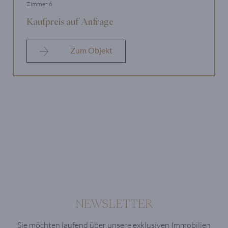
Zimmer 6
Kaufpreis auf Anfrage
Zum Objekt
NEWSLETTER
Sie möchten laufend über unsere
exklusiven Immobilien und Neuzugänge
informiert sein?
Melden Sie sich jetzt zu unserem
Newsletter an und treten Sie ein in die
Welt von LIVING DELUXE.
NEWSLETTER
Sie möchten laufend über unsere exklusiven Immobilien