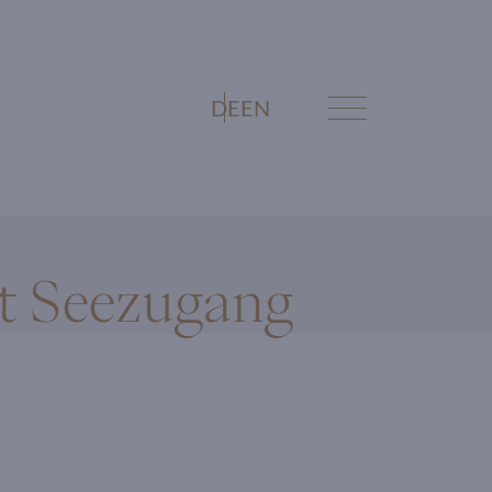
DE
EN
t Seezugang