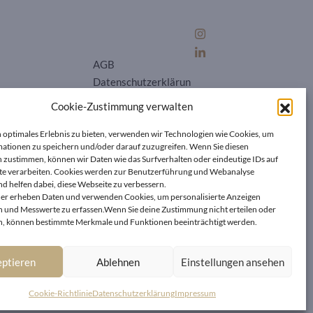
AGB
Datenschutzerklärun
g
Cookie-Zustimmung verwalten
Cookie-Richtlinie (E
U)
 optimales Erlebnis zu bieten, verwenden wir Technologien wie Cookies, um
ationen zu speichern und/oder darauf zuzugreifen. Wenn Sie diesen
Impressum
|
Kontakt
 zustimmen, können wir Daten wie das Surfverhalten oder eindeutige IDs auf
te verarbeiten. Cookies werden zur Benutzerführung und Webanalyse
d helfen dabei, diese Webseite zu verbessern.
er erheben Daten und verwenden Cookies, um personalisierte Anzeigen
 und Messwerte zu erfassen.Wenn Sie deine Zustimmung nicht erteilen oder
, können bestimmte Merkmale und Funktionen beeinträchtigt werden.
ptieren
Ablehnen
Einstellungen ansehen
Cookie-Richtlinie
Datenschutzerklärung
Impressum