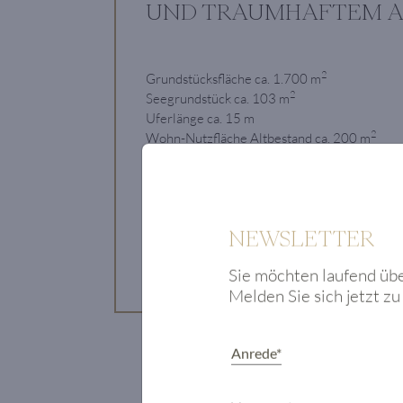
UND TRAUMHAFTEM A
2
Grundstücksfläche ca. 1.700 m
2
Seegrundstück ca. 103 m
Uferlänge ca. 15 m
2
Wohn-Nutzfläche Altbestand ca. 200 m
€ 3,9 Mio.
NEWSLETTER
Zum Objekt
Sie möchten laufend üb
Melden Sie sich jetzt z