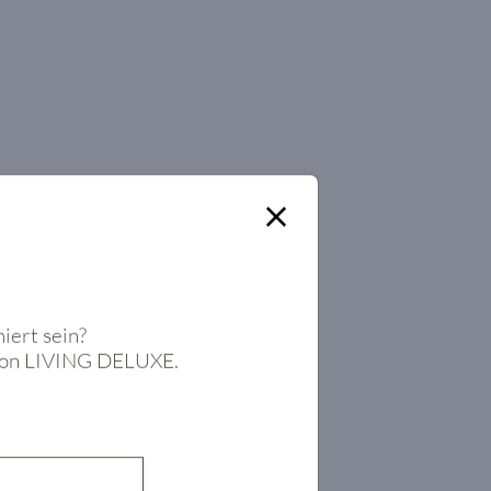
iert sein?
t von LIVING DELUXE.