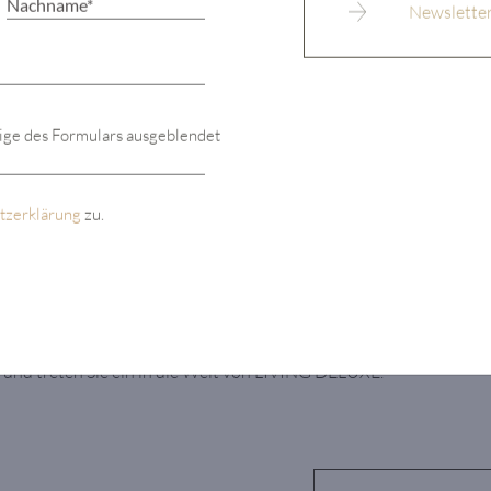
eige des Formulars ausgeblendet
tzerklärung
zu.
mmobilien und Neuzugänge informiert sein?
 und treten Sie ein in die Welt von LIVING DELUXE.