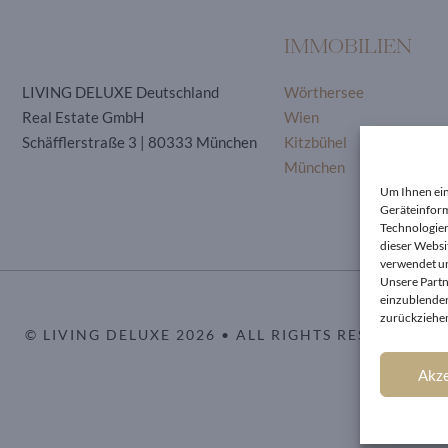
IMMOBILIEN
LIVING DELUXE Deutschland
Wörthersee
Real Estate GmbH
Wien
Schäfflerstraße 3 | 80333 München
Kitzbühel
München
Um Ihnen ein
Geräteinform
Technologien
dieser Websi
verwendet un
Unsere Partn
einzublenden
zurückziehen
© LIVING DELUXE 2026 • ALL RIGHTS RESERVED
Akze