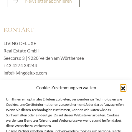
KONTAKT
LIVING DELUXE
Real Estate GmbH
Seecorso 3 | 9220 Velden am Wörthersee
+43 4274 38244
info@livingdeluxe.com
Cookie-Zustimmung verwalten
LIVING DELUXE Deutschland
Um Ihnen ein optimales Erlebnis zu bieten, verwenden wir Technologien wie
Real Estate GmbH
Cookies, um Geräteinformationen zu speichern und/oder darauf zuzugreifen.
Schäfflerstraße 3 | 80333 München
Wenn Sie diesen Technologien zustimmen, können wir Daten wie das
Surfverhalten oder eindeutige IDs auf dieser Website verarbeiten. Cookies
werden zur Benutzerführung und Webanalyse verwendet und helfen dabei,
IMMOBILIEN
diese Webseite zu verbessern.
Unsere Partner erheben Daten und verwenden Cookies, um personalisierte