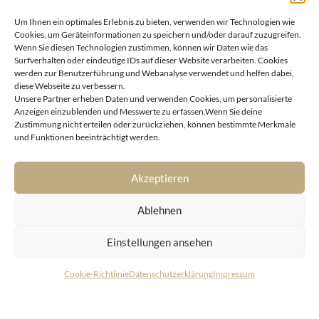
LIVING DELUXE Deutschland
Um Ihnen ein optimales Erlebnis zu bieten, verwenden wir Technologien wie
Real Estate GmbH
Cookies, um Geräteinformationen zu speichern und/oder darauf zuzugreifen.
Schäfflerstraße 3 | 80333 München
Wenn Sie diesen Technologien zustimmen, können wir Daten wie das
Surfverhalten oder eindeutige IDs auf dieser Website verarbeiten. Cookies
werden zur Benutzerführung und Webanalyse verwendet und helfen dabei,
IMMOBILIEN
diese Webseite zu verbessern.
Unsere Partner erheben Daten und verwenden Cookies, um personalisierte
Anzeigen einzublenden und Messwerte zu erfassen.Wenn Sie deine
Wörthersee
AGB
Zustimmung nicht erteilen oder zurückziehen, können bestimmte Merkmale
Wien
Datenschutzerklärung
und Funktionen beeinträchtigt werden.
Kitzbühel
Cookie-Richtlinie (EU)
München
Impressum
|
Kontakt
Akzeptieren
Ablehnen
Einstellungen ansehen
Cookie-Richtlinie
Datenschutzerklärung
Impressum
© LIVING DELUXE 2026 • ALL RIGHTS RESERVED