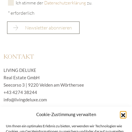
Ich stimme der
Datenschutzerklärung
zu.
* erforderlich
KONTAKT
LIVING DELUXE
Real Estate GmbH
Seecorso 3 | 9220 Velden am Wörthersee
+43 4274 38244
info@livingdeluxe.com
Cookie-Zustimmung verwalten
LIVING DELUXE Deutschland
Um Ihnen ein optimales Erlebnis zu bieten, verwenden wir Technologien wie
Real Estate GmbH
Cookies, um Geräteinformationen zu speichern und/oder darauf zuzugreifen.